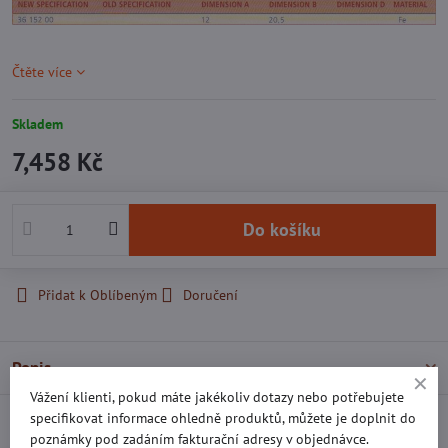
Čtěte více
Skladem
7,458 Kč
Do košíku
Přidat k Oblíbeným
Doručení
Popis
Vážení klienti, pokud máte jakékoliv dotazy nebo potřebujete
specifikovat informace ohledně produktů, můžete je doplnit do
Recenze
0
poznámky pod zadáním fakturační adresy v objednávce.