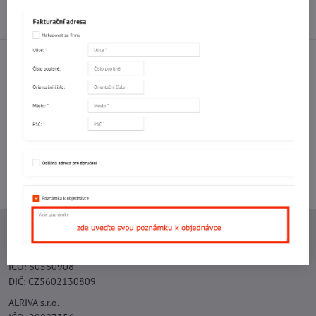
Diskuse
0
Facebook
Twitter
Bluesky
Pinterest
Reddit
LinkedIn
WhatsApp
E-
mail
Potřebujete poradit s objednávkou?
Kontaktujte nás:
+420 577 523 563
Ing. Vojtěch Lečbych - IVL
IČO: 60560908
DIČ: CZ5602130809
ALRIVA s.r.o.