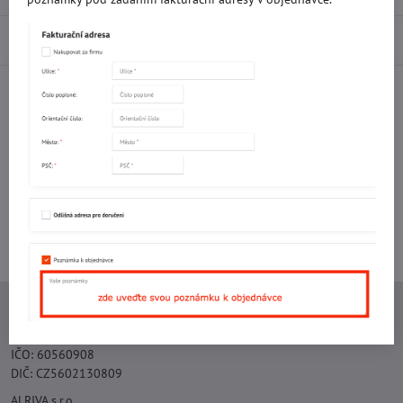
Diskuse
0
Facebook
Twitter
Bluesky
Pinterest
Reddit
LinkedIn
WhatsApp
E-
mail
Potřebujete poradit s objednávkou?
Kontaktujte nás:
+420 577 523 563
Ing. Vojtěch Lečbych - IVL
IČO: 60560908
DIČ: CZ5602130809
ALRIVA s.r.o.