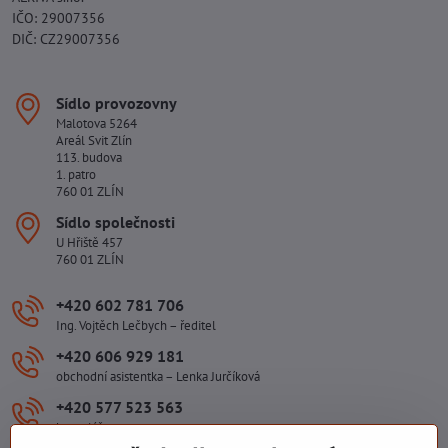
IČO: 29007356
DIČ: CZ29007356
Sídlo provozovny
Malotova 5264
Areál Svit Zlín
113. budova
1. patro
760 01 ZLÍN
Sídlo společnosti
U Hřiště 457
760 01 ZLÍN
+420 602 781 706
Ing. Vojtěch Lečbych – ředitel
+420 606 929 181
obchodní asistentka – Lenka Jurčíková
+420 577 523 563
kancelář