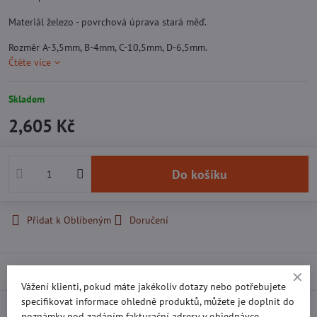
Materiál železo - povrchová úprava stará měď.
Rozměr A-3,5mm, B-4mm, C-10,5mm, D-6,5mm.
Čtěte více
Skladem
2,605 Kč
Do košíku
Přidat k Oblíbeným
Doručení
Popis
Vážení klienti, pokud máte jakékoliv dotazy nebo potřebujete
specifikovat informace ohledně produktů, můžete je doplnit do
Recenze
0
poznámky pod zadáním fakturační adresy v objednávce.