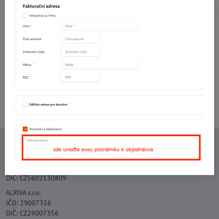
Facebook
Twitter
Bluesky
Pinterest
Reddit
LinkedIn
WhatsApp
E-
mail
Potřebujete poradit s objednávkou?
Kontaktujte nás:
+420 577 523 563
Ing. Vojtěch Lečbych - IVL
IČO: 60560908
DIČ: CZ5602130809
ALRIVA s.r.o.
IČO: 29007356
DIČ: CZ29007356