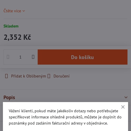
Čtěte více
Skladem
2,352 Kč
Do košíku
Přidat k Oblíbeným
Doručení
Popis
Vážení klienti, pokud máte jakékoliv dotazy nebo potřebujete
Recenze
0
specifikovat informace ohledně produktů, můžete je doplnit do
poznámky pod zadáním fakturační adresy v objednávce.
Diskuse
0