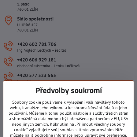
1. patro
760 01 ZLÍN
Sídlo společnosti
U Hřiště 457
760 01 ZLÍN
+420 602 781 706
Ing. Vojtěch Lečbych – ředitel
+420 606 929 181
obchodní asistentka – Lenka Jurčíková
+420 577 523 563
kancelář
Předvolby soukromí
ivlecbych​@seznam​.cz
Soubory cookie používáme k vylepšení vaší návštěvy tohoto
webu, k analýze jeho výkonu a ke shromažďování údajů o jeho
Důležité odkazy
používání. Můžeme k tomu použít nástroje a služby třetích stran
a shromážděná data mohou být přenášena partnerům v EU, USA
nebo jiných zemích. Kliknutím na „Přijmout všechny soubory
Všechny texty, obrázky a fotografie jsou majetkem společnosti Ing.
cookie“ vyjadřujete svůj souhlas s tímto zpracováním. Níže
Vojtěch Lečbych - IVL. Kopírovat obsah těchto stránek můžete jen se
můžete najít podrobné informace nebo upravit své preference.