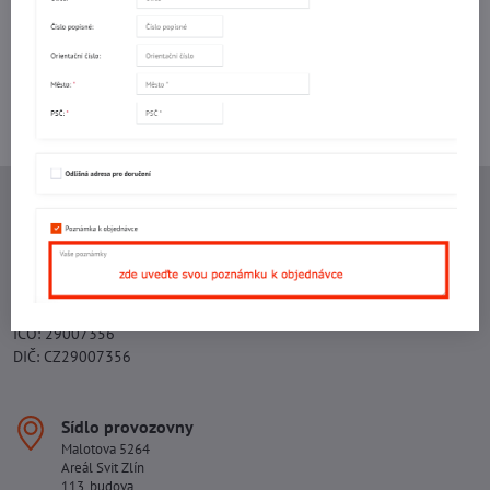
Potřebujete poradit s objednávkou?
Kontaktujte nás:
+420 577 523 563
Ing. Vojtěch Lečbych - IVL
IČO: 60560908
DIČ: CZ5602130809
ALRIVA s.r.o.
IČO: 29007356
DIČ: CZ29007356
Sídlo provozovny
Malotova 5264
Areál Svit Zlín
113. budova