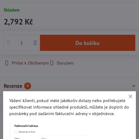
Skladem
2,792 Kč
Do košíku
Přidat k Oblíbeným
Doručení
Recenze
0
Vážení klienti, pokud máte jakékoliv dotazy nebo potřebujete
Diskuse
0
specifikovat informace ohledně produktů, můžete je doplnit do
poznámky pod zadáním fakturační adresy v objednávce.
Facebook
Twitter
Bluesky
Pinterest
Reddit
LinkedIn
WhatsApp
E-
mail