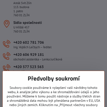
Areál Svit Zlín
113. budova
1. patro
760 01 ZLÍN
Sídlo společnosti
U Hřiště 457
760 01 ZLÍN
+420 602 781 706
Ing. Vojtěch Lečbych – ředitel
+420 606 929 181
obchodní asistentka – Lenka Jurčíková
+420 577 523 563
kancelář
Předvolby soukromí
ivlecbych​@seznam​.cz
Soubory cookie používáme k vylepšení vaší návštěvy tohoto
Důležité odkazy
webu, k analýze jeho výkonu a ke shromažďování údajů o jeho
používání. Můžeme k tomu použít nástroje a služby třetích stran
a shromážděná data mohou být přenášena partnerům v EU, USA
nebo jiných zemích. Kliknutím na „Přijmout všechny soubory