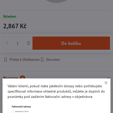
Skladem
2,867 Kč
Do košíku
Přidat k Oblíbeným
Doručení
Recenze
0
Vážení klienti, pokud máte jakékoliv dotazy nebo potřebujete
specifikovat informace ohledně produktů, můžete je doplnit do
Diskuse
0
poznámky pod zadáním fakturační adresy v objednávce.
Facebook
Twitter
Bluesky
Pinterest
Reddit
LinkedIn
WhatsApp
E-