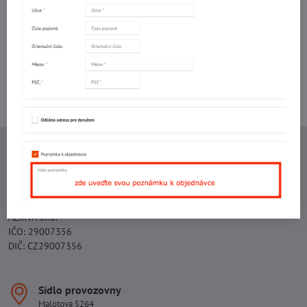
mail
Potřebujete poradit s objednávkou?
Kontaktujte nás:
+420 577 523 563
Ing. Vojtěch Lečbych - IVL
IČO: 60560908
DIČ: CZ5602130809
ALRIVA s.r.o.
IČO: 29007356
DIČ: CZ29007356
Sídlo provozovny
Malotova 5264