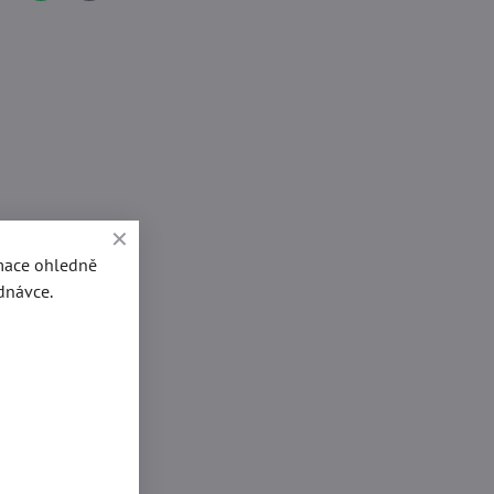
mail
rmace ohledně
dnávce.