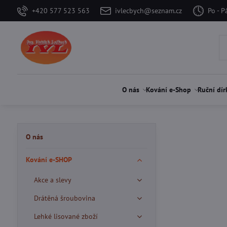
+420 577 523 563
ivlecbych@seznam.cz
Po - P
O nás
Kování e-Shop
Ruční dír
O nás
Kování e-SHOP
Akce a slevy
Drátěná šroubovina
Lehké lisované zboží