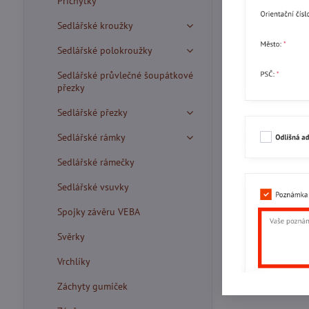
Příchytky
Sedlářské kroužky
Sedlářské polokroužky
Sedlářské průvlečné šoupátkové
přezky
Sedlářské přezky
Sedlářské rámky
Sedlářské rámečky
Sedlářské vsuvky
Spojky závěru VEBA
Svěrky
Vrchlíky
Záchyty gumiček