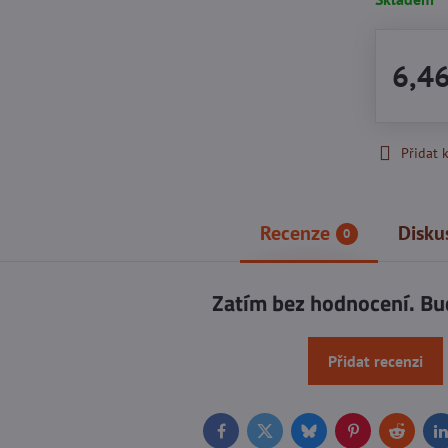
6,4
Přidat 
Recenze
Disku
0
Zatím bez hodnocení. Bu
Přidat recenzi
Facebook
Twitter
Bluesky
Pinterest
Reddit
L