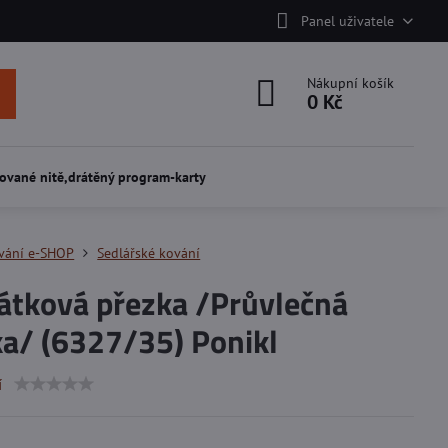
Panel uživatele
Nákupní košík
0 Kč
ované nitě,drátěný program-karty
vání e-SHOP
Sedlářské kování
átková přezka /Průvlečná
ka/ (6327/35) Ponikl
í