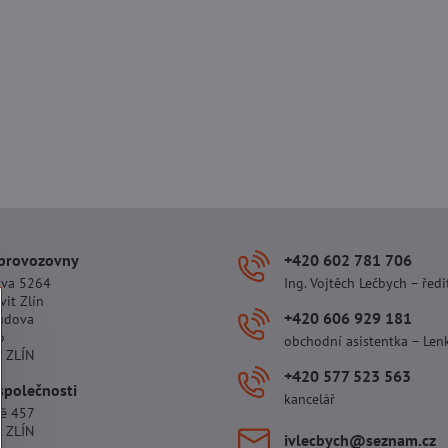
 provozovny
+420 602 781 706
ova 5264
Ing. Vojtěch Lečbych – ředi
vit Zlín
+420 606 929 181
udova
o
obchodní asistentka – Len
 ZLÍN
+420 577 523 563
společnosti
kancelář
tě 457
 ZLÍN
ivlecbych​@seznam​.cz