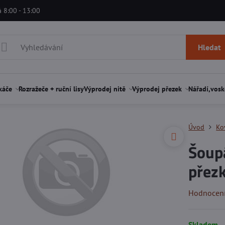
á 8:00 - 13:00
Hledat
káče
Rozražeče + ruční lisy
Výprodej nitě
Výprodej přezek
Nářadí,vosk
Úvod
Ko
Šoup
přez
Hodnocen
Skladem