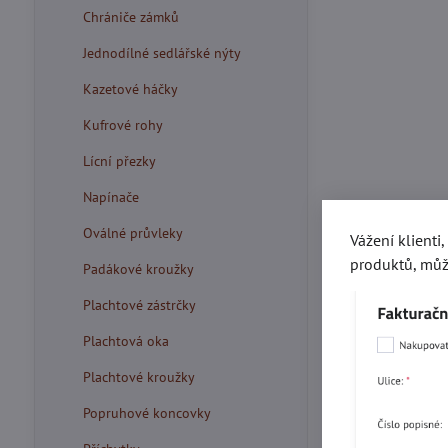
Chrániče zámků
Jednodílné sedlářské nýty
Kazetové háčky
Kufrové rohy
Lícní přezky
Napínače
Oválné průvleky
Vážení klienti
produktů, můž
Padákové kroužky
Plachtové zástrčky
Plachtová oka
Plachtové kroužky
Popruhové koncovky