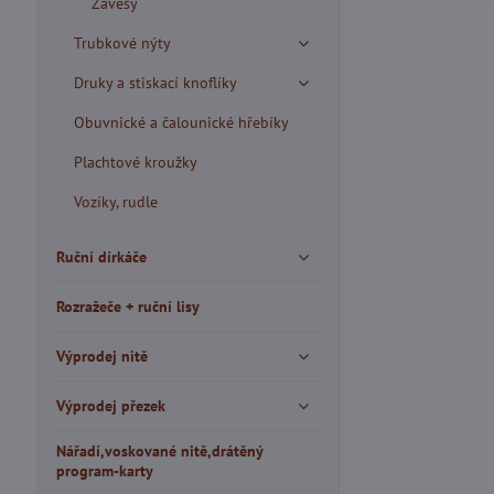
Závěsy
Trubkové nýty
Druky a stiskací knoflíky
Obuvnické a čalounické hřebíky
Plachtové kroužky
Vozíky, rudle
Ruční dírkáče
Rozražeče + ruční lisy
Výprodej nitě
Výprodej přezek
Nářadí,voskované nitě,drátěný
program-karty