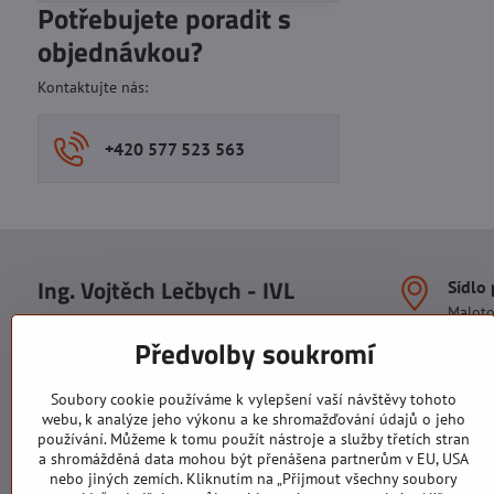
Potřebujete poradit s
objednávkou?
Kontaktujte nás:
+420 577 523 563
Ing. Vojtěch Lečbych - IVL
Sídlo
Malot
IČO: 60560908
Areál S
Předvolby soukromí
113. b
DIČ: CZ5602130809
1. patr
ALRIVA s.r.o.
760 01
Soubory cookie používáme k vylepšení vaší návštěvy tohoto
IČO: 29007356
webu, k analýze jeho výkonu a ke shromažďování údajů o jeho
Sídlo 
DIČ: CZ29007356
používání. Můžeme k tomu použít nástroje a služby třetích stran
U Hřiš
a shromážděná data mohou být přenášena partnerům v EU, USA
760 01
nebo jiných zemích. Kliknutím na „Přijmout všechny soubory