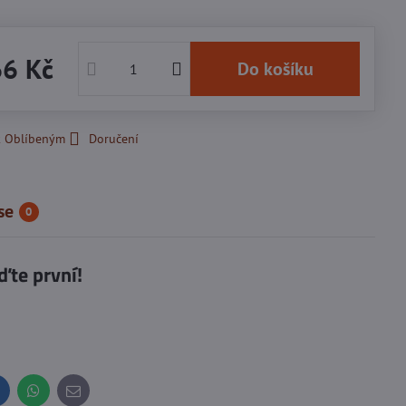
66 Kč
Do košíku
k Oblíbeným
Doručení
se
0
ďte první!
inkedIn
WhatsApp
E-