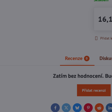
16,
Přidat 
Recenze
Disku
0
Zatím bez hodnocení. Bu
Přidat recenzi
Facebook
Twitter
Bluesky
Pinterest
Reddit
L