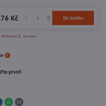
176 Kč
Do košíku
k Oblíbeným
Doručení
se
0
ďte první!
inkedIn
WhatsApp
E-