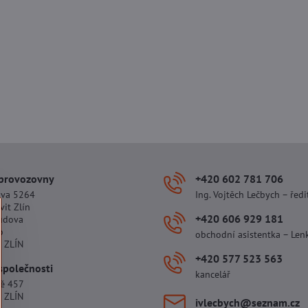
 provozovny
+420 602 781 706
ova 5264
Ing. Vojtěch Lečbych – ředi
vit Zlín
+420 606 929 181
udova
o
obchodní asistentka – Len
 ZLÍN
+420 577 523 563
společnosti
kancelář
tě 457
 ZLÍN
ivlecbych​@seznam​.cz