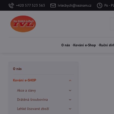
+420 577 523 563
ivlecbych@seznam.cz
Po - P
O nás
Kování e-Shop
Ruční dír
O nás
Kování e-SHOP
Akce a slevy
Drátěná šroubovina
Lehké lisované zboží