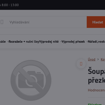
á 8:00 - 13:00
Hledat
káče
Rozražeče + ruční lisy
Výprodej nitě
Výprodej přezek
Nářadí,vosk
Úvod
Ko
Šoup
přezk
Hodnocen
Skladem