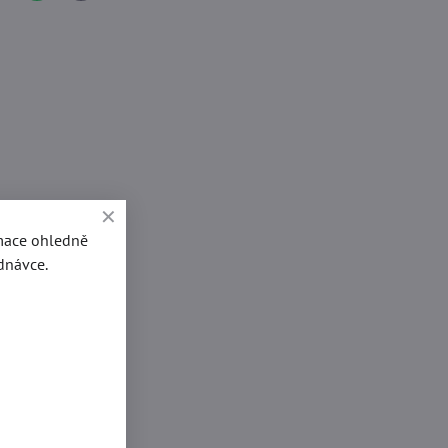
mail
rmace ohledně
dnávce.