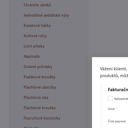
Chrániče zámků
Jednodílné sedlářské nýty
Kazetové háčky
Kufrové rohy
Lícní přezky
Napínače
Oválné průvleky
Vážení klienti
produktů, můž
Padákové kroužky
Plachtové zástrčky
Plachtová oka
Plachtové kroužky
Popruhové koncovky