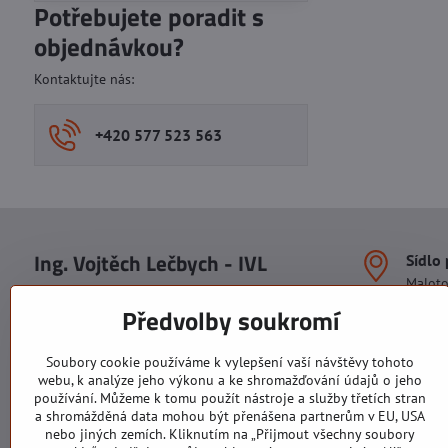
Potřebujete poradit s
objednávkou?
Kontaktujte nás:
+420 577 523 563
Ing. Vojtěch Lečbych - IVL
Sídlo
Malot
IČO: 60560908
Areál S
Předvolby soukromí
113. b
DIČ: CZ5602130809
1. patr
ALRIVA s.r.o.
760 01
Soubory cookie používáme k vylepšení vaší návštěvy tohoto
IČO: 29007356
webu, k analýze jeho výkonu a ke shromažďování údajů o jeho
Sídlo 
DIČ: CZ29007356
používání. Můžeme k tomu použít nástroje a služby třetích stran
U Hřiš
a shromážděná data mohou být přenášena partnerům v EU, USA
760 01
nebo jiných zemích. Kliknutím na „Přijmout všechny soubory