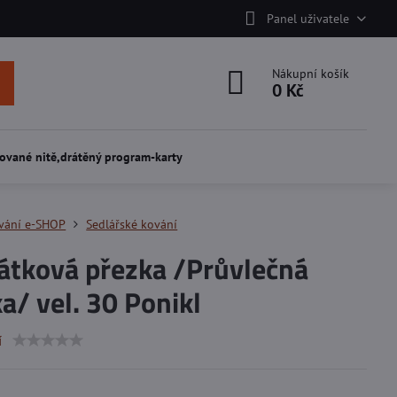
Panel uživatele
Nákupní košík
0 Kč
ované nitě,drátěný program-karty
vání e-SHOP
Sedlářské kování
átková přezka /Průvlečná
a/ vel. 30 Ponikl
í