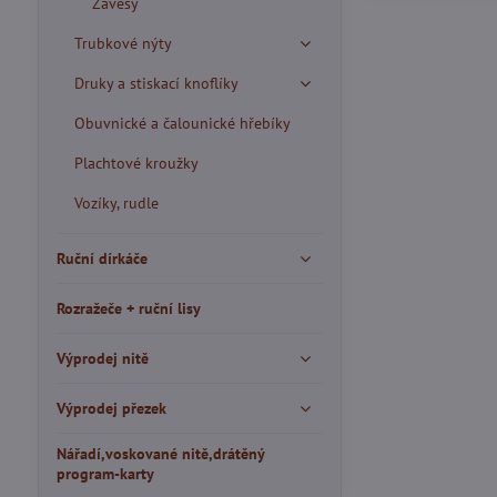
Závěsy
Trubkové nýty
Druky a stiskací knoflíky
Obuvnické a čalounické hřebíky
Plachtové kroužky
Vozíky, rudle
Ruční dírkáče
Rozražeče + ruční lisy
Výprodej nitě
Výprodej přezek
Nářadí,voskované nitě,drátěný
program-karty