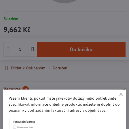
Skladem
9,662 Kč
Do košíku
Přidat k Oblíbeným
Doručení
Recenze
0
Vážení klienti, pokud máte jakékoliv dotazy nebo potřebujete
specifikovat informace ohledně produktů, můžete je doplnit do
Diskuse
0
poznámky pod zadáním fakturační adresy v objednávce.
Facebook
Twitter
Bluesky
Pinterest
Reddit
LinkedIn
WhatsApp
E-