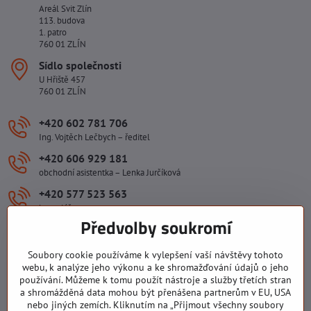
Areál Svit Zlín
113. budova
1. patro
760 01 ZLÍN
Sídlo společnosti
U Hřiště 457
760 01 ZLÍN
+420 602 781 706
Ing. Vojtěch Lečbych – ředitel
+420 606 929 181
obchodní asistentka – Lenka Jurčíková
+420 577 523 563
kancelář
Předvolby soukromí
ivlecbych​@seznam​.cz
Soubory cookie používáme k vylepšení vaší návštěvy tohoto
Důležité odkazy
webu, k analýze jeho výkonu a ke shromažďování údajů o jeho
používání. Můžeme k tomu použít nástroje a služby třetích stran
a shromážděná data mohou být přenášena partnerům v EU, USA
nebo jiných zemích. Kliknutím na „Přijmout všechny soubory