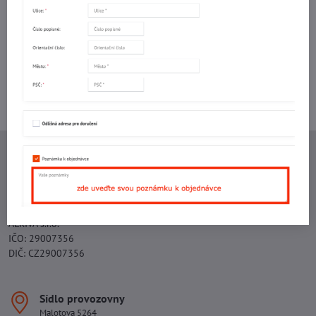
mail
Potřebujete poradit s objednávkou?
Kontaktujte nás:
+420 577 523 563
Ing. Vojtěch Lečbych - IVL
IČO: 60560908
DIČ: CZ5602130809
ALRIVA s.r.o.
IČO: 29007356
DIČ: CZ29007356
Sídlo provozovny
Malotova 5264