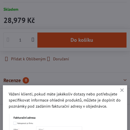
Skladem
28,979 Kč
Do košíku
Přidat k Oblíbeným
Doručení
Recenze
0
Vážení klienti, pokud máte jakékoliv dotazy nebo potřebujete
Diskuse
0
specifikovat informace ohledně produktů, můžete je doplnit do
poznámky pod zadáním fakturační adresy v objednávce.
Facebook
Twitter
Bluesky
Pinterest
Reddit
LinkedIn
WhatsApp
E-
mail