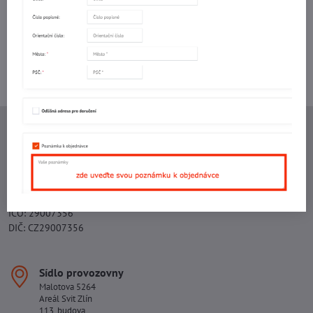
Potřebujete poradit s objednávkou?
Kontaktujte nás:
+420 577 523 563
Ing. Vojtěch Lečbych - IVL
IČO: 60560908
DIČ: CZ5602130809
ALRIVA s.r.o.
IČO: 29007356
DIČ: CZ29007356
Sídlo provozovny
Malotova 5264
Areál Svit Zlín
113. budova