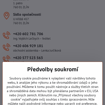
1. patro
760 01 ZLÍN
Sídlo společnosti
U Hřiště 457
760 01 ZLÍN
+420 602 781 706
Ing. Vojtěch Lečbych – ředitel
+420 606 929 181
obchodní asistentka – Lenka Jurčíková
+420 577 523 563
kancelář
Předvolby soukromí
ivlecbych​@seznam​.cz
Soubory cookie používáme k vylepšení vaší návštěvy tohoto
Důležité odkazy
webu, k analýze jeho výkonu a ke shromažďování údajů o jeho
používání. Můžeme k tomu použít nástroje a služby třetích stran
a shromážděná data mohou být přenášena partnerům v EU, USA
nebo jiných zemích. Kliknutím na „Přijmout všechny soubory
Všechny texty, obrázky a fotografie jsou majetkem společnosti Ing.
cookie“ vyjadřujete svůj souhlas s tímto zpracováním. Níže
Vojtěch Lečbych - IVL. Kopírovat obsah těchto stránek můžete jen se
můžete najít podrobné informace nebo upravit své preference.