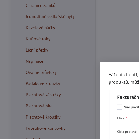
Chrániče zámků
Jednodílné sedlářské nýty
Kazetové háčky
Kufrové rohy
Lícní přezky
Napínače
Oválné průvleky
Vážení klienti
produktů, můž
Padákové kroužky
Plachtové zástrčky
Plachtová oka
Plachtové kroužky
Popruhové koncovky