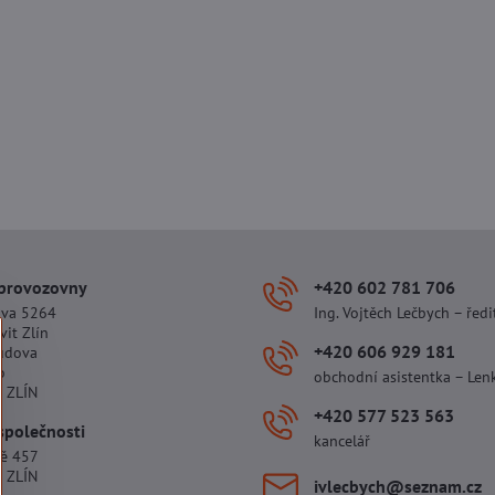
 provozovny
+420 602 781 706
ova 5264
Ing. Vojtěch Lečbych – ředi
vit Zlín
+420 606 929 181
udova
o
obchodní asistentka – Len
 ZLÍN
+420 577 523 563
společnosti
kancelář
tě 457
 ZLÍN
ivlecbych​@seznam​.cz