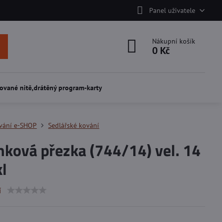
Panel uživatele
Nákupní košík
0 Kč
ované nitě,drátěný program-karty
vání e-SHOP
Sedlářské kování
ková přezka (744/14) vel. 14
l
í