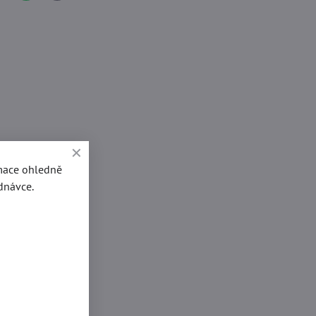
mail
rmace ohledně
dnávce.