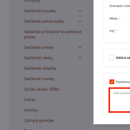
Příchytky
Sedlářské kroužky
Sedlářské polokroužky
Sedlářské průvlečné šoupátkové
přezky
Sedlářské přezky
Sedlářské rámky
Sedlářské rámečky
Sedlářské vsuvky
Spojky závěru VEBA
Svěrky
Vrchlíky
Záchyty gumiček