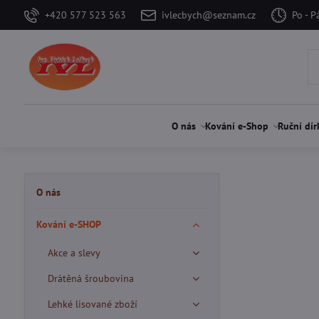
+420 577 523 563
ivlecbych@seznam.cz
Po - P
O nás
Kování e-Shop
Ruční dír
O nás
Kování e-SHOP
Akce a slevy
Drátěná šroubovina
Lehké lisované zboží