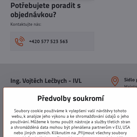
Potřebujete poradit s
objednávkou?
Kontaktujte nás:
+420 577 523 563
Ing. Vojtěch Lečbych - IVL
Sídlo
Malot
IČO: 60560908
Areál S
Předvolby soukromí
113. b
DIČ: CZ5602130809
1. patr
ALRIVA s.r.o.
760 01
Soubory cookie používáme k vylepšení vaší návštěvy tohoto
IČO: 29007356
webu, k analýze jeho výkonu a ke shromažďování údajů o jeho
Sídlo 
DIČ: CZ29007356
používání. Můžeme k tomu použít nástroje a služby třetích stran
U Hřiš
a shromážděná data mohou být přenášena partnerům v EU, USA
760 01
nebo jiných zemích. Kliknutím na „Přijmout všechny soubory