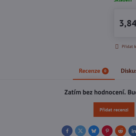
3,8
Přidat 
Recenze
Disku
0
Zatím bez hodnocení. Bu
Přidat recenzi
Facebook
Twitter
Bluesky
Pinterest
Reddit
L