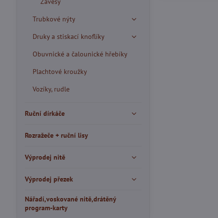
Závěsy
Trubkové nýty
Druky a stiskací knoflíky
Obuvnické a čalounické hřebíky
Plachtové kroužky
Vozíky, rudle
Ruční dírkáče
Rozražeče + ruční lisy
Výprodej nitě
Výprodej přezek
Nářadí,voskované nitě,drátěný
program-karty