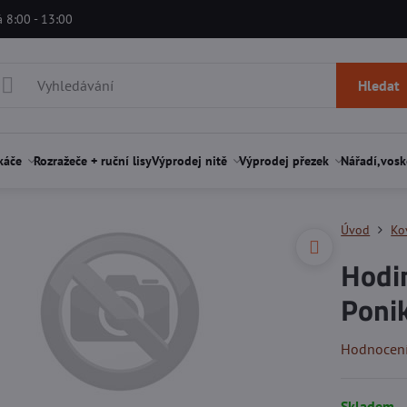
á 8:00 - 13:00
Hledat
káče
Rozražeče + ruční lisy
Výprodej nitě
Výprodej přezek
Nářadí,vosk
Úvod
Ko
Hodin
Ponik
Hodnocen
Skladem