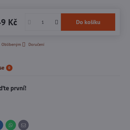
49 Kč
Do košíku
k Oblíbeným
Doručení
se
0
ďte první!
inkedIn
WhatsApp
E-