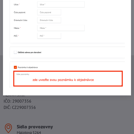
mail
Potřebujete poradit s objednávkou?
Kontaktujte nás:
+420 577 523 563
Ing. Vojtěch Lečbych - IVL
IČO: 60560908
DIČ: CZ5602130809
ALRIVA s.r.o.
IČO: 29007356
DIČ: CZ29007356
Sídlo provozovny
Malotova 5264