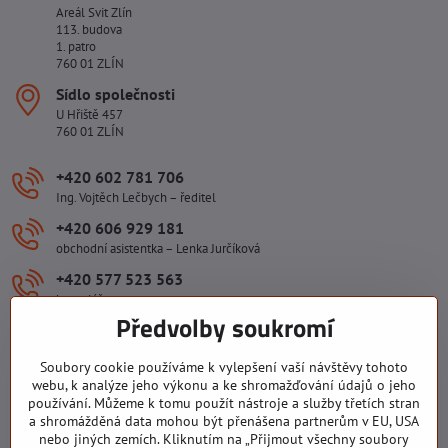
Areál Svit Zlín
113. budova
1. patro
760 01 ZLÍN
Sídlo společnosti
U Hřiště 457
760 01 ZLÍN
+420 602 781 706
Ing. Vojtěch Lečbych – ředitel
+420 606 929 181
obchodní asistentka – Lenka Jurčíková
+420 577 523 563
kancelář
Předvolby soukromí
ivlecbych​@seznam​.cz
Soubory cookie používáme k vylepšení vaší návštěvy tohoto
Důležité odkazy
webu, k analýze jeho výkonu a ke shromažďování údajů o jeho
používání. Můžeme k tomu použít nástroje a služby třetích stran
a shromážděná data mohou být přenášena partnerům v EU, USA
nebo jiných zemích. Kliknutím na „Přijmout všechny soubory