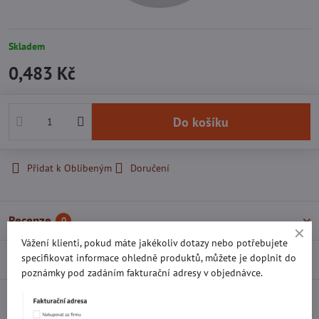
Skladem
0,483 Kč
Do košíku
Přidat k Oblíbeným
Doručení
Recenze
0
Vážení klienti, pokud máte jakékoliv dotazy nebo potřebujete
specifikovat informace ohledně produktů, můžete je doplnit do
Diskuse
0
poznámky pod zadáním fakturační adresy v objednávce.
Facebook
Twitter
Bluesky
Pinterest
Reddit
LinkedIn
WhatsApp
E-