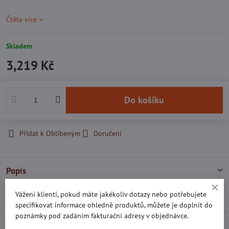
Čtěte více
Skladem
3,219 Kč
Do košíku
Přidat k Oblíbeným
Doručení
Popis
Vážení klienti, pokud máte jakékoliv dotazy nebo potřebujete
Recenze
0
specifikovat informace ohledně produktů, můžete je doplnit do
poznámky pod zadáním fakturační adresy v objednávce.
Diskuse
0