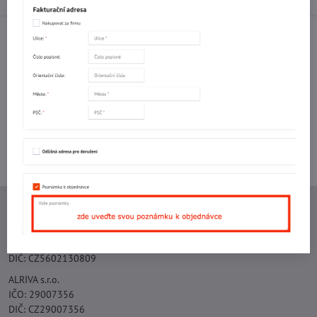
Facebook
Twitter
Bluesky
Pinterest
Reddit
LinkedIn
WhatsApp
E-
mail
Potřebujete poradit s objednávkou?
Kontaktujte nás:
+420 577 523 563
Ing. Vojtěch Lečbych - IVL
IČO: 60560908
DIČ: CZ5602130809
ALRIVA s.r.o.
IČO: 29007356
DIČ: CZ29007356