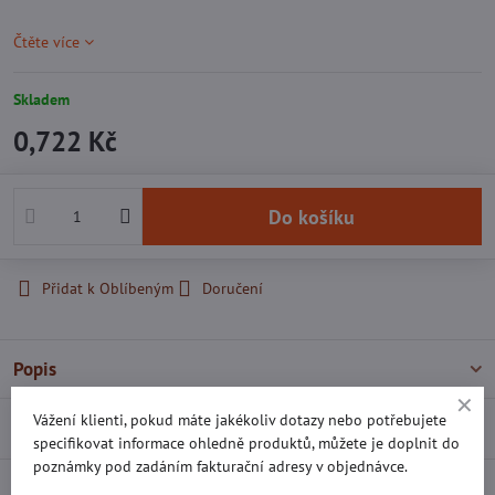
Čtěte více
Skladem
0,722 Kč
Do košíku
Přidat k Oblíbeným
Doručení
Popis
Vážení klienti, pokud máte jakékoliv dotazy nebo potřebujete
Recenze
0
specifikovat informace ohledně produktů, můžete je doplnit do
poznámky pod zadáním fakturační adresy v objednávce.
Diskuse
0