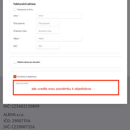
Facebook
Twitter
Bluesky
Pinterest
Reddit
LinkedIn
WhatsApp
E-
mail
Potřebujete poradit s objednávkou?
Kontaktujte nás:
+420 577 523 563
Ing. Vojtěch Lečbych - IVL
IČO: 60560908
DIČ: CZ5602130809
ALRIVA s.r.o.
IČO: 29007356
DIČ: CZ29007356