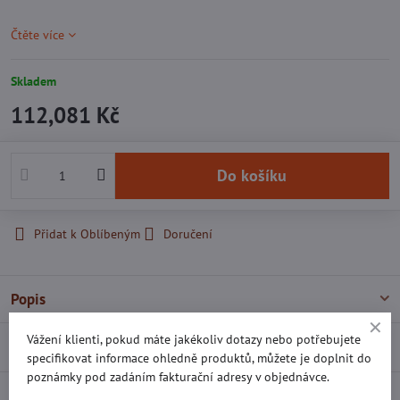
Čtěte více
Skladem
112,081 Kč
Do košíku
Přidat k Oblíbeným
Doručení
Popis
Vážení klienti, pokud máte jakékoliv dotazy nebo potřebujete
Recenze
0
specifikovat informace ohledně produktů, můžete je doplnit do
poznámky pod zadáním fakturační adresy v objednávce.
Diskuse
0