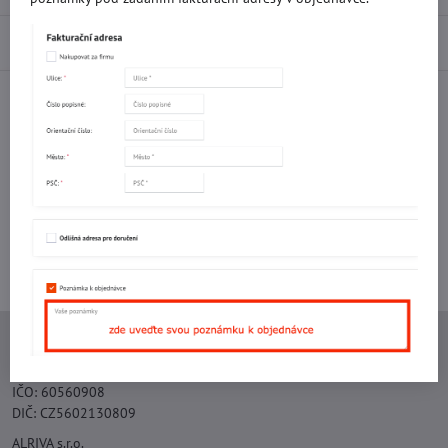
Diskuse
0
Facebook
Twitter
Bluesky
Pinterest
Reddit
LinkedIn
WhatsApp
E-
mail
Potřebujete poradit s objednávkou?
Kontaktujte nás:
+420 577 523 563
Ing. Vojtěch Lečbych - IVL
IČO: 60560908
DIČ: CZ5602130809
ALRIVA s.r.o.