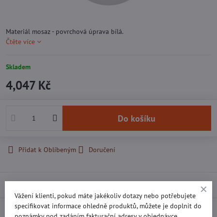
Materiál mosaz - povrchová úprava bílá.
Čtěte více
Skladem
4,047 Kč
Do košíku
Přidat k Oblíbeným
Doručení
Popis
Vážení klienti, pokud máte jakékoliv dotazy nebo potřebujete
specifikovat informace ohledně produktů, můžete je doplnit do
Recenze
0
poznámky pod zadáním fakturační adresy v objednávce.