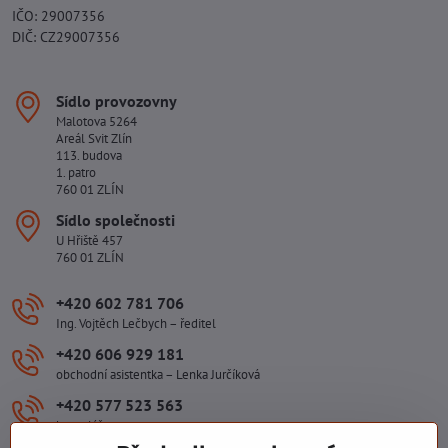
IČO: 29007356
DIČ: CZ29007356
Sídlo provozovny
Malotova 5264
Areál Svit Zlín
113. budova
1. patro
760 01 ZLÍN
Sídlo společnosti
U Hřiště 457
760 01 ZLÍN
+420 602 781 706
Ing. Vojtěch Lečbych – ředitel
+420 606 929 181
obchodní asistentka – Lenka Jurčíková
+420 577 523 563
kancelář