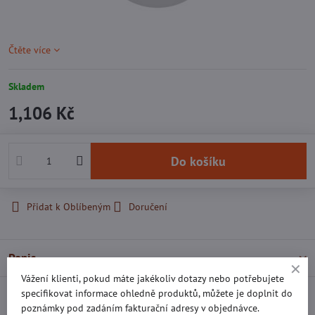
Čtěte více
Skladem
1,106 Kč
Do košíku
Přidat k Oblíbeným
Doručení
Popis
Vážení klienti, pokud máte jakékoliv dotazy nebo potřebujete
specifikovat informace ohledně produktů, můžete je doplnit do
Recenze
0
poznámky pod zadáním fakturační adresy v objednávce.