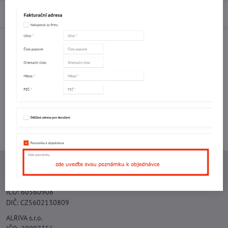
Diskuse
0
Facebook
Twitter
Bluesky
Pinterest
Reddit
LinkedIn
WhatsApp
E-
mail
Potřebujete poradit s objednávkou?
Kontaktujte nás:
+420 577 523 563
Ing. Vojtěch Lečbych - IVL
IČO: 60560908
DIČ: CZ5602130809
ALRIVA s.r.o.