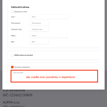
Diskuse
0
Facebook
Twitter
Bluesky
Pinterest
Reddit
LinkedIn
WhatsApp
E-
mail
Potřebujete poradit s objednávkou?
Kontaktujte nás:
+420 577 523 563
Ing. Vojtěch Lečbych - IVL
IČO: 60560908
DIČ: CZ5602130809
ALRIVA s.r.o.