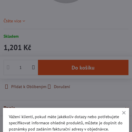
Čtěte více
Skladem
1,201 Kč
Do košíku
Přidat k Oblíbeným
Doručení
Popis
Vážení klienti, pokud máte jakékoliv dotazy nebo potřebujete
specifikovat informace ohledně produktů, můžete je doplnit do
Recenze
0
poznámky pod zadáním fakturační adresy v objednávce.