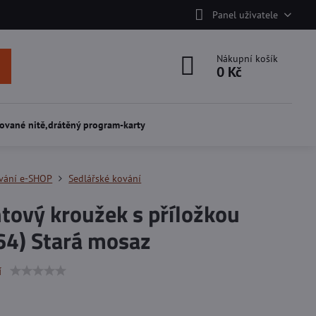
Panel uživatele
Nákupní košík
0 Kč
ované nitě,drátěný program-karty
vání e-SHOP
Sedlářské kování
tový kroužek s příložkou
64) Stará mosaz
í