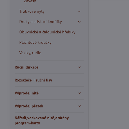
Závěsy
Trubkové nýty
Druky a stiskací knoflíky
Obuvnické a čalounické hřebíky
Plachtové kroužky
Vozíky, rudle
Ruční dírkáče
Rozražeče + ruční lisy
Výprodej nitě
Výprodej přezek
Nářadí,voskované nitě,drátěný
program-karty