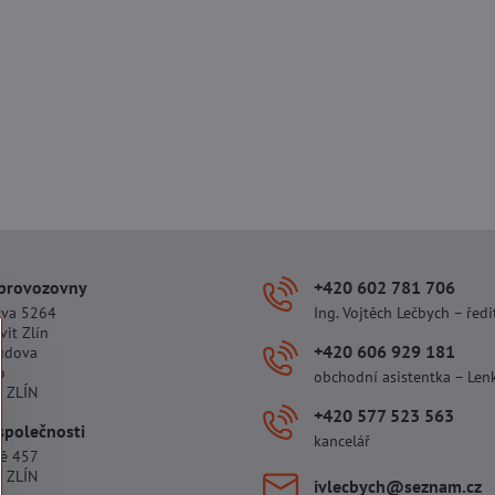
 provozovny
+420 602 781 706
ova 5264
Ing. Vojtěch Lečbych – ředi
vit Zlín
+420 606 929 181
udova
o
obchodní asistentka – Len
 ZLÍN
+420 577 523 563
společnosti
kancelář
tě 457
 ZLÍN
ivlecbych​@seznam​.cz