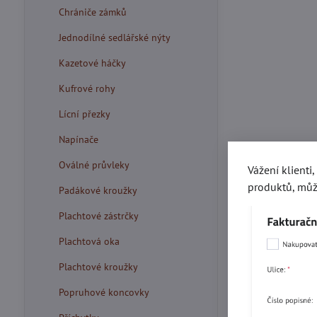
Chrániče zámků
Jednodílné sedlářské nýty
Kazetové háčky
Kufrové rohy
Lícní přezky
Napínače
Oválné průvleky
Vážení klienti
produktů, můž
Padákové kroužky
Plachtové zástrčky
Plachtová oka
Plachtové kroužky
Popruhové koncovky