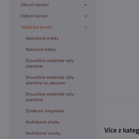
Obuvní kování
Oděvní kování
Sedlářské kování
Aktovkové svěrky
Batohové háčky
Dvoudílné sedlářské nýty -
otevřené
Dvoudílné sedlářské nýty -
otevřené se zákusem
Dvoudílné sedlářské nýty -
uzavřené
Dýmkové nacpávače
Hodinkové přezky
Více z kate
Hodinkové vsuvky