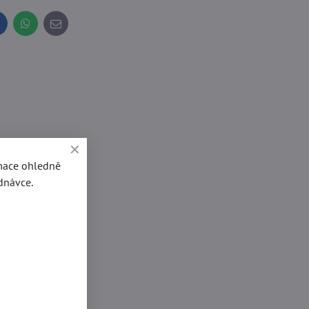
inkedIn
WhatsApp
E-
mail
rmace ohledně
dnávce.