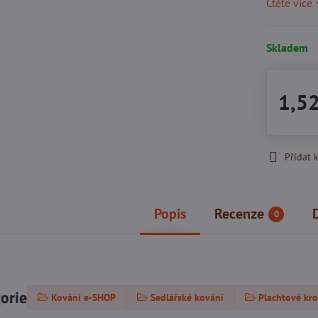
Čtěte více
Skladem
1,5
Přidat 
Popis
Recenze
0
gorie
Kování e-SHOP
Sedlářské kování
Plachtové kr