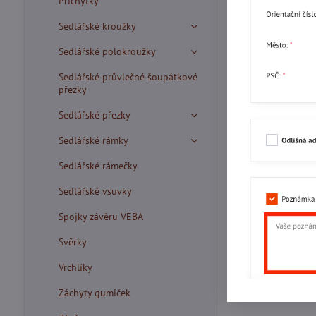
Příchytky
Sedlářské kroužky
Sedlářské polokroužky
Sedlářské průvlečné šoupátkové
přezky
Sedlářské přezky
Sedlářské rámky
Sedlářské rámečky
Sedlářské vsuvky
Spojky závěru VEBA
Svěrky
Vrchlíky
Záchyty gumiček