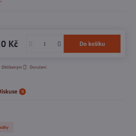
20 Kč
Do košíku
k Oblíbeným
Doručení
Diskuse
0
oužky