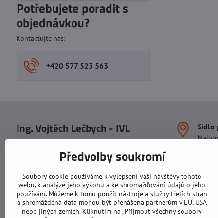
Potřebujete poradit s
objednávkou?
Kontaktujte nás:
+420 577 523 563
Ing. Vojtěch Lečbych - IVL
Sídlo
Malot
IČO: 60560908
Areál S
Předvolby soukromí
113. b
DIČ: CZ5602130809
1. patr
ALRIVA s.r.o.
760 01
Soubory cookie používáme k vylepšení vaší návštěvy tohoto
IČO: 29007356
webu, k analýze jeho výkonu a ke shromažďování údajů o jeho
Sídlo 
DIČ: CZ29007356
používání. Můžeme k tomu použít nástroje a služby třetích stran
U Hřiš
a shromážděná data mohou být přenášena partnerům v EU, USA
760 01
nebo jiných zemích. Kliknutím na „Přijmout všechny soubory