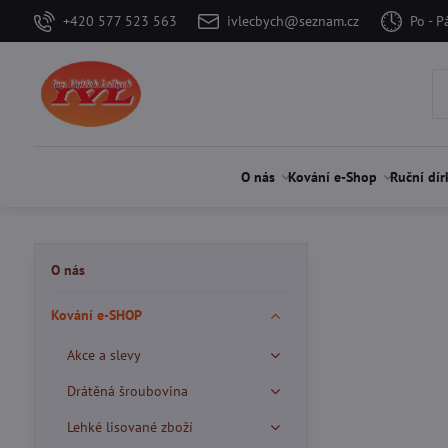
+420 577 523 563
ivlecbych@seznam.cz
Po - P
O nás
Kování e-Shop
Ruční dír
O nás
Kování e-SHOP
Akce a slevy
Drátěná šroubovina
Lehké lisované zboží