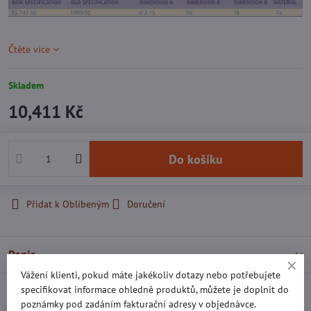
Čtěte více
Skladem
10,411 Kč
Do košíku
Přidat k Oblíbeným
Doručení
Popis
Vážení klienti, pokud máte jakékoliv dotazy nebo potřebujete
specifikovat informace ohledně produktů, můžete je doplnit do
Recenze
0
poznámky pod zadáním fakturační adresy v objednávce.