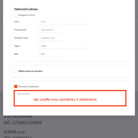
Diskuse
0
Facebook
Twitter
Bluesky
Pinterest
Reddit
LinkedIn
WhatsApp
E-
mail
Potřebujete poradit s objednávkou?
Kontaktujte nás:
+420 577 523 563
Ing. Vojtěch Lečbych - IVL
IČO: 60560908
DIČ: CZ5602130809
ALRIVA s.r.o.