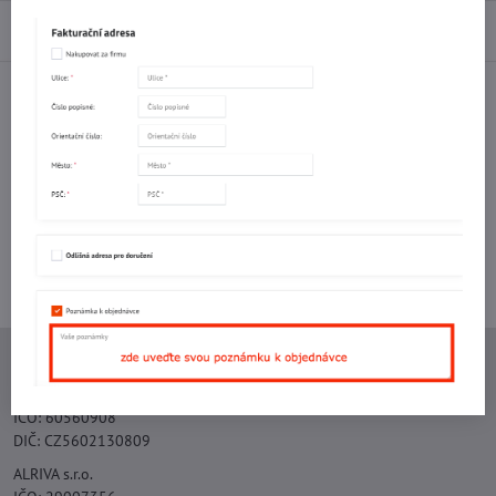
Diskuse
0
Facebook
Twitter
Bluesky
Pinterest
Reddit
LinkedIn
WhatsApp
E-
mail
Potřebujete poradit s objednávkou?
Kontaktujte nás:
+420 577 523 563
Ing. Vojtěch Lečbych - IVL
IČO: 60560908
DIČ: CZ5602130809
ALRIVA s.r.o.