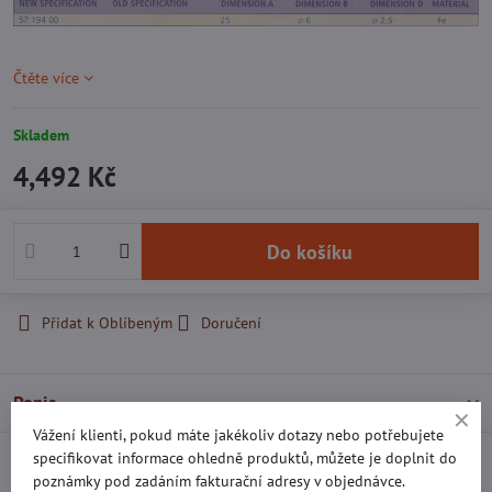
Čtěte více
Skladem
4,492 Kč
Do košíku
Přidat k Oblíbeným
Doručení
Popis
Vážení klienti, pokud máte jakékoliv dotazy nebo potřebujete
specifikovat informace ohledně produktů, můžete je doplnit do
Recenze
0
poznámky pod zadáním fakturační adresy v objednávce.