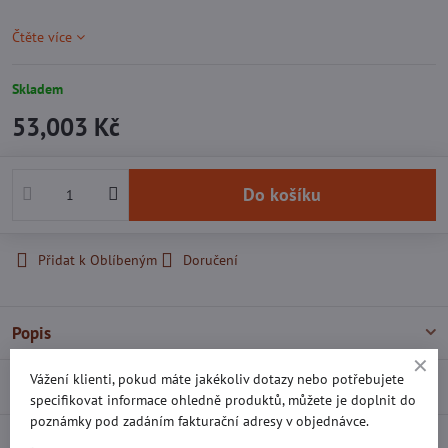
Čtěte více
Skladem
53,003 Kč
Do košíku
Přidat k Oblíbeným
Doručení
Popis
Vážení klienti, pokud máte jakékoliv dotazy nebo potřebujete
Recenze
0
specifikovat informace ohledně produktů, můžete je doplnit do
poznámky pod zadáním fakturační adresy v objednávce.
Diskuse
0