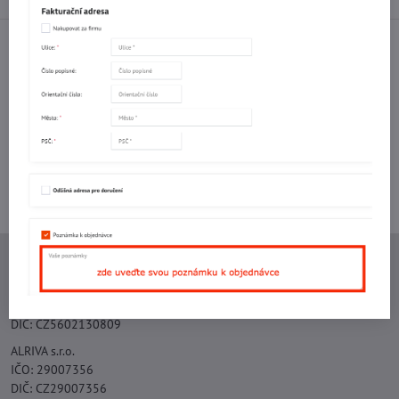
Facebook
Twitter
Bluesky
Pinterest
Reddit
LinkedIn
WhatsApp
E-
mail
Potřebujete poradit s objednávkou?
Kontaktujte nás:
+420 577 523 563
Ing. Vojtěch Lečbych - IVL
IČO: 60560908
DIČ: CZ5602130809
ALRIVA s.r.o.
IČO: 29007356
DIČ: CZ29007356