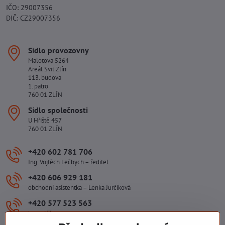
IČO: 29007356
DIČ: CZ29007356
Sídlo provozovny
Malotova 5264
Areál Svit Zlín
113. budova
1. patro
760 01 ZLÍN
Sídlo společnosti
U Hřiště 457
760 01 ZLÍN
+420 602 781 706
Ing. Vojtěch Lečbych – ředitel
+420 606 929 181
obchodní asistentka – Lenka Jurčíková
+420 577 523 563
kancelář