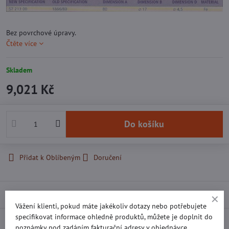
Bez povrchové úpravy.
Čtěte více
Skladem
9,021 Kč
Do košíku
Přidat k Oblíbeným
Doručení
Popis
Vážení klienti, pokud máte jakékoliv dotazy nebo potřebujete
specifikovat informace ohledně produktů, můžete je doplnit do
Recenze
0
poznámky pod zadáním fakturační adresy v objednávce.