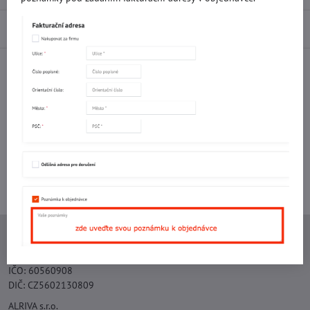
Diskuse
0
Facebook
Twitter
Bluesky
Pinterest
Reddit
LinkedIn
WhatsApp
E-
mail
Potřebujete poradit s objednávkou?
Kontaktujte nás:
+420 577 523 563
Ing. Vojtěch Lečbych - IVL
IČO: 60560908
DIČ: CZ5602130809
ALRIVA s.r.o.