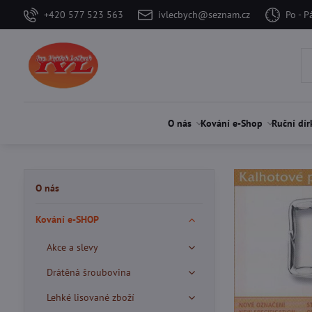
+420 577 523 563
ivlecbych@seznam.cz
Po - P
O nás
Kování e-Shop
Ruční dír
O nás
Kování e-SHOP
Akce a slevy
Drátěná šroubovina
Lehké lisované zboží