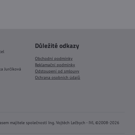
Důležité odkazy
tel
Obchodní podmínky
Reklamační podmínky
ka Jurčíková
Odstoupení od smlouvy
Ochrana osobních údajů
lasem majitele společnosti Ing. Vojtěch Lečbych - IVL ©2008-2026