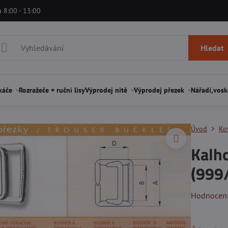
á 8:00 - 13:00
Hledat
káče
Rozražeče + ruční lisy
Výprodej nitě
Výprodej přezek
Nářadí,vosk
Úvod
Ko
Kalh
(999/
Hodnocen