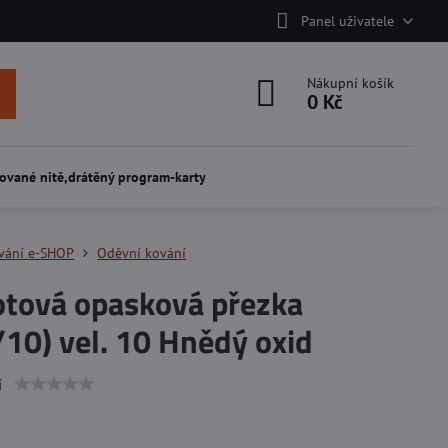
Panel uživatele
Nákupní košík
0 Kč
ované nitě,drátěný program-karty
vání e-SHOP
Oděvní kování
otová opasková přezka
10) vel. 10 Hnědý oxid
í