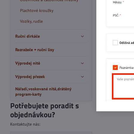
Plachtové kroužky
Vozíky, rudle
Ruční dírkáče
Rozražeče + ruční lisy
Výprodej nitě
Výprodej přezek
Nářadí,voskované nitě,drátěný
program-karty
Potřebujete poradit s
objednávkou?
Kontaktujte nás: