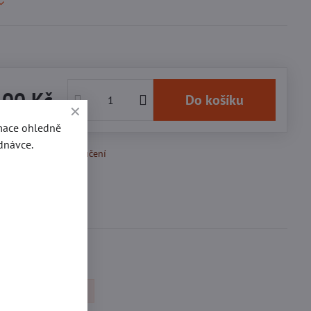
100 Kč
Do košíku
rmace ohledně
dnávce.
k Oblíbeným
Doručení
Diskuse
0
 - Kalhotové přezky