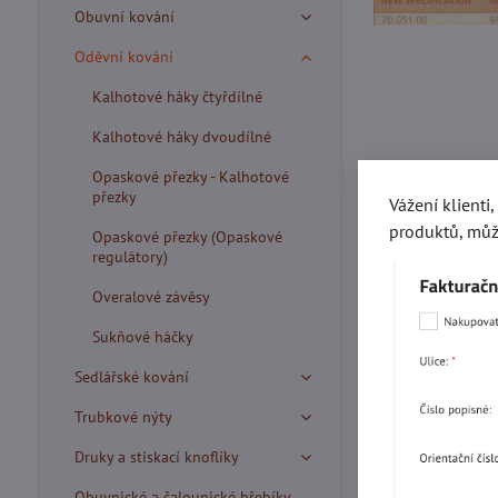
Obuvní kování
Oděvní kování
Kalhotové háky čtyřdílné
Kalhotové háky dvoudílné
Opaskové přezky - Kalhotové
přezky
Vážení klienti
produktů, můž
Opaskové přezky (Opaskové
regulátory)
Overalové závěsy
Sukňové háčky
Sedlářské kování
Trubkové nýty
Více z kate
Druky a stiskací knoflíky
Obuvnické a čalounické hřebíky