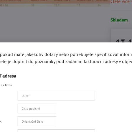
Čtěte více
Skladem
13,
, pokud máte jakékoliv dotazy nebo potřebujete specifikovat info
ete je doplnit do poznámky pod zadáním fakturační adresy v obje
Přidat 
Popis
Recenze
0
gorie
Kování e-SHOP
Oděvní kování
Opaskové přezky