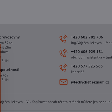
 provozovny
+420 602 781 706
ova 5264
Ing. Vojtěch Lečbych – ředi
vit Zlín
+420 606 929 181
udova
o
obchodní asistentka – Len
 ZLÍN
+420 577 523 563
společnosti
kancelář
tě 457
 ZLÍN
ivlecbych​@seznam​.cz
 Vojtěch Lečbych - IVL. Kopírovat obsah těchto stránek můžete jen se souh