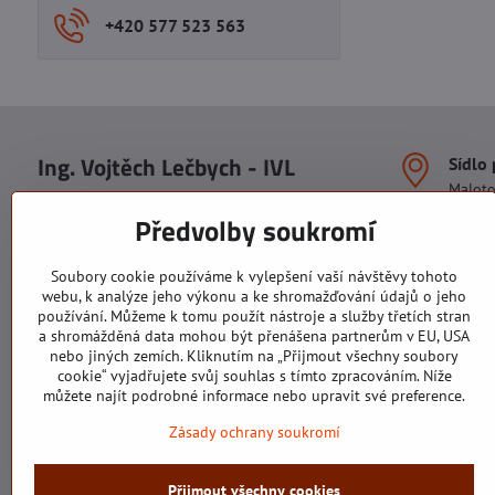
+420 577 523 563
Ing. Vojtěch Lečbych - IVL
Sídlo
Malot
IČO: 60560908
Areál S
Předvolby soukromí
113. b
DIČ: CZ5602130809
1. patr
ALRIVA s.r.o.
760 01
Soubory cookie používáme k vylepšení vaší návštěvy tohoto
IČO: 29007356
webu, k analýze jeho výkonu a ke shromažďování údajů o jeho
Sídlo 
DIČ: CZ29007356
používání. Můžeme k tomu použít nástroje a služby třetích stran
U Hřiš
a shromážděná data mohou být přenášena partnerům v EU, USA
760 01
nebo jiných zemích. Kliknutím na „Přijmout všechny soubory
cookie“ vyjadřujete svůj souhlas s tímto zpracováním. Níže
můžete najít podrobné informace nebo upravit své preference.
Zásady ochrany soukromí
Všechny texty, obrázky a fotografie jsou majetkem společnosti Ing.
Přijmout všechny cookies