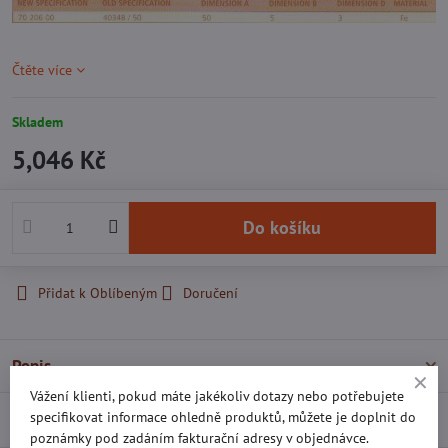
Čtěte více
Skladem
5,046 Kč
Do košíku
Přidat k Oblíbeným
Doručení
Popis
Vážení klienti, pokud máte jakékoliv dotazy nebo potřebujete
specifikovat informace ohledně produktů, můžete je doplnit do
Recenze
0
poznámky pod zadáním fakturační adresy v objednávce.