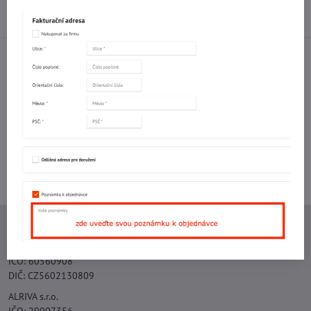
Diskuse
0
Facebook
Twitter
Bluesky
Pinterest
Reddit
LinkedIn
WhatsApp
E-
mail
Potřebujete poradit s objednávkou?
Kontaktujte nás:
+420 577 523 563
Ing. Vojtěch Lečbych - IVL
IČO: 60560908
DIČ: CZ5602130809
ALRIVA s.r.o.
IČO: 29007356