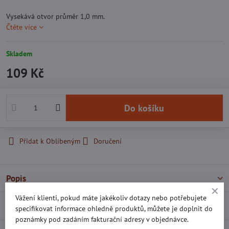
Vysekává otvor průměr 1,0 mm.
Čtěte více
Skladem
109 Kč
Do košíku
Přidat k Oblíbeným
Doručení
Popis
Vážení klienti, pokud máte jakékoliv dotazy nebo potřebujete
Recenze
0
specifikovat informace ohledně produktů, můžete je doplnit do
poznámky pod zadáním fakturační adresy v objednávce.