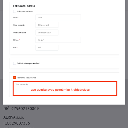
Diskuse
0
Facebook
Twitter
Bluesky
Pinterest
Reddit
LinkedIn
WhatsApp
E-
mail
Potřebujete poradit s objednávkou?
Kontaktujte nás:
+420 577 523 563
Ing. Vojtěch Lečbych - IVL
IČO: 60560908
DIČ: CZ5602130809
ALRIVA s.r.o.
IČO: 29007356