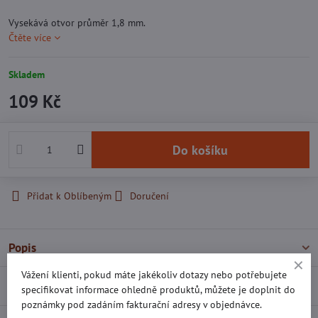
Vysekává otvor průměr 1,8 mm.
Čtěte více
Skladem
109 Kč
Do košíku
Přidat k Oblíbeným
Doručení
Popis
Vážení klienti, pokud máte jakékoliv dotazy nebo potřebujete
Recenze
0
specifikovat informace ohledně produktů, můžete je doplnit do
poznámky pod zadáním fakturační adresy v objednávce.