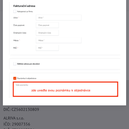
Diskuse
0
Facebook
Twitter
Bluesky
Pinterest
Reddit
LinkedIn
WhatsApp
E-
mail
Potřebujete poradit s objednávkou?
Kontaktujte nás:
+420 577 523 563
Ing. Vojtěch Lečbych - IVL
IČO: 60560908
DIČ: CZ5602130809
ALRIVA s.r.o.
IČO: 29007356