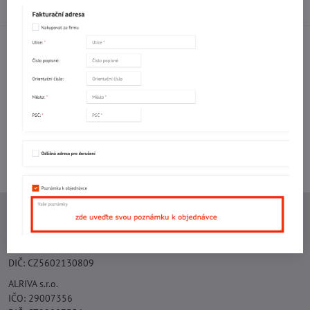
Diskuse
0
Facebook
Twitter
Bluesky
Pinterest
Reddit
LinkedIn
WhatsApp
E-
mail
Potřebujete poradit s objednávkou?
Kontaktujte nás:
+420 577 523 563
Ing. Vojtěch Lečbych - IVL
IČO: 60560908
DIČ: CZ5602130809
ALRIVA s.r.o.
IČO: 29007356