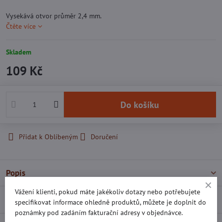
Vysekává otvor průměr 2,4 mm.
Čtěte více
Skladem
109 Kč
Do košíku
Přidat k Oblíbeným
Doručení
Popis
Vážení klienti, pokud máte jakékoliv dotazy nebo potřebujete
Recenze
0
specifikovat informace ohledně produktů, můžete je doplnit do
poznámky pod zadáním fakturační adresy v objednávce.