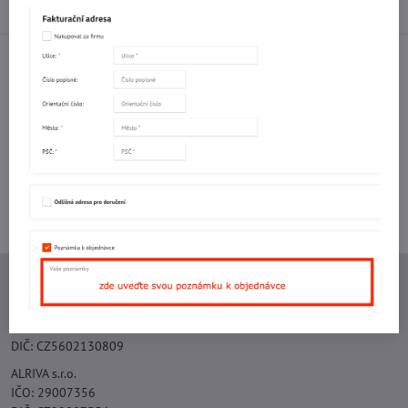
Diskuse
0
Facebook
Twitter
Bluesky
Pinterest
Reddit
LinkedIn
WhatsApp
E-
mail
Potřebujete poradit s objednávkou?
Kontaktujte nás:
+420 577 523 563
Ing. Vojtěch Lečbych - IVL
IČO: 60560908
DIČ: CZ5602130809
ALRIVA s.r.o.
IČO: 29007356