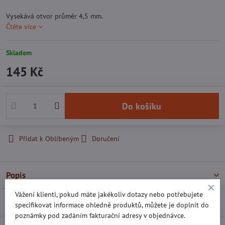
Vysekává otvor průměr 4,5 mm.
Čtěte více
Skladem
145 Kč
Do košíku
Přidat k Oblíbeným
Doručení
Popis
Vážení klienti, pokud máte jakékoliv dotazy nebo potřebujete
Recenze
0
specifikovat informace ohledně produktů, můžete je doplnit do
poznámky pod zadáním fakturační adresy v objednávce.