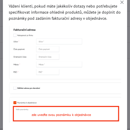
Vážení klienti, pokud máte jakékoliv dotazy nebo potřebujete
specifikovat informace ohledně produktů, můžete je doplnit do
Popis
poznámky pod zadáním fakturační adresy v objednávce.
Recenze
0
Diskuse
0
Facebook
Twitter
Bluesky
Pinterest
Reddit
LinkedIn
WhatsApp
E-
mail
Potřebujete poradit s objednávkou?
Kontaktujte nás:
+420 577 523 563