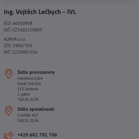
Ing. Vojtěch Lečbych - IVL
IČO: 60560908
DIČ: CZ5602130809
ALRIVA s.r.o.
IČO: 29007356
DIČ: CZ29007356
Sídlo provozovny
Malotova 5264
Areál Svit Zlín
113. budova
1. patro
760 01 ZLÍN
Sídlo společnosti
U Hřiště 457
760 01 ZLÍN
+420 602 781 706