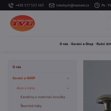
+420 577 523 563
ivlecbych@seznam.cz
Po - P
O nás
Kování e-Shop
Ruční dír
O nás
Kování e-SHOP
Akce a slevy
Karabiny a rozevírací kroužky
Řeznické háky