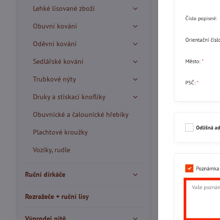
Lehké lisované zboží
Obuvní kování
Oděvní kování
Sedlářské kování
Trubkové nýty
Druky a stiskací knoflíky
Obuvnické a čalounické hřebíky
Plachtové kroužky
Vozíky, rudle
Ruční dírkáče
Rozražeče + ruční lisy
Výprodej nitě