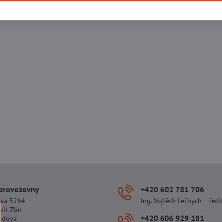
 provozovny
+420 602 781 706
ova 5264
Ing. Vojtěch Lečbych – ředi
vit Zlín
+420 606 929 181
udova