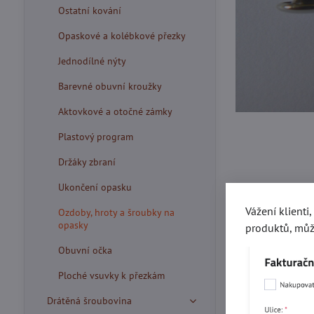
Ostatní kování
Opaskové a kolébkové přezky
Jednodílné nýty
Barevné obuvní kroužky
Aktovkové a otočné zámky
Plastový program
Držáky zbraní
Ukončení opasku
Vážení klienti
Ozdoby, hroty a šroubky na
opasky
produktů, můž
Obuvní očka
Ploché vsuvky k přezkám
Více z kate
Drátěná šroubovina