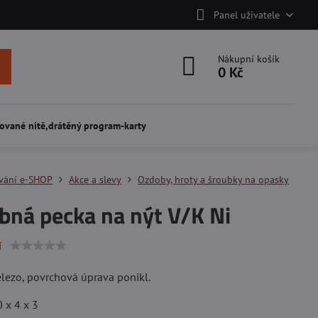
Panel uživatele
Nákupní košík
0 Kč
ované nitě,drátěný program-karty
vání e-SHOP
Akce a slevy
Ozdoby, hroty a šroubky na opasky
bná pecka na nýt V/K Ni
í
elezo, povrchová úprava ponikl.
 x 4 x 3