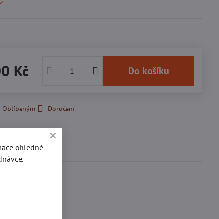
00 Kč
Do košíku
k Oblíbeným
Doručení
Diskuse
rmace ohledně
0
dnávce.
roubky na opasky