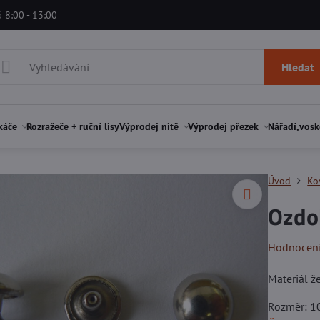
á 8:00 - 13:00
Hledat
káče
Rozražeče + ruční lisy
Výprodej nitě
Výprodej přezek
Nářadí,vosk
Úvod
Ko
Ozdo
Hodnocen
Materiál ž
Rozměr: 10