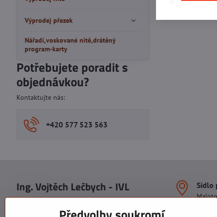
Výprodej přezek
Nářadí,voskované nitě,drátěný
program-karty
Potřebujete poradit s
objednávkou?
Kontaktujte nás:
+420 577 523 563
Ing. Vojtěch Lečbych - IVL
Sídlo
Malot
IČO: 60560908
Areál S
Předvolby soukromí
113. b
DIČ: CZ5602130809