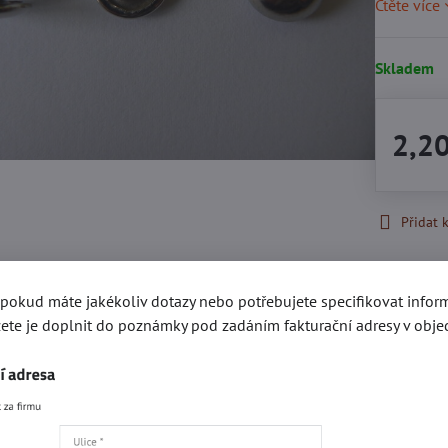
Čtěte více
Skladem
2,2
Přidat 
Popis
Recenze
, pokud máte jakékoliv dotazy nebo potřebujete specifikovat info
0
ete je doplnit do poznámky pod zadáním fakturační adresy v obje
gorie
Kování e-SHOP
Akce a slevy
Ozdoby, hroty a š