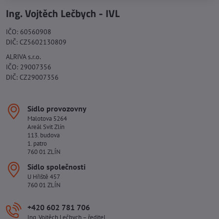
Ing. Vojtěch Lečbych - IVL
IČO: 60560908
DIČ: CZ5602130809
ALRIVA s.r.o.
IČO: 29007356
DIČ: CZ29007356
Sídlo provozovny
Malotova 5264
Areál Svit Zlín
113. budova
1. patro
760 01 ZLÍN
Sídlo společnosti
U Hřiště 457
760 01 ZLÍN
+420 602 781 706
Ing. Vojtěch Lečbych – ředitel