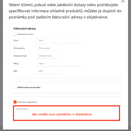
Vážení klienti, pokud máte jakékoliv dotazy nebo potřebujete
specifikovat informace ohledně produktů, můžete je doplnit do
Popis
poznámky pod zadáním fakturační adresy v objednávce.
Recenze
0
Diskuse
0
Facebook
Twitter
Bluesky
Pinterest
Reddit
LinkedIn
WhatsApp
E-
mail
Potřebujete poradit s objednávkou?
Kontaktujte nás:
+420 577 523 563