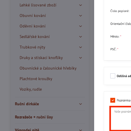
Lehké lisované zboží
Obuvní kování
Oděvní kování
Sedlářské kování
Trubkové nýty
Druky a stiskací knoflíky
Obuvnické a čalounické hřebíky
Plachtové kroužky
Vozíky, rudle
Ruční dírkáče
Rozražeče + ruční lisy
Výprodej nitě