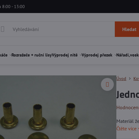
á 8:00 - 13:00
Hledat
káče
Rozražeče + ruční lisy
Výprodej nitě
Výprodej přezek
Nářadí,vosk
Úvod
Ko
Jedn
Hodnocen
Materiál 
Čtěte více