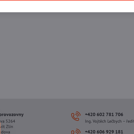
 provozovny
+420 602 781 706
ova 5264
Ing. Vojtěch Lečbych – ředi
vit Zlín
+420 606 929 181
udova