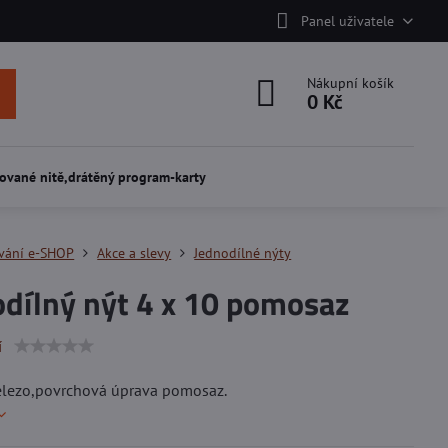
Panel uživatele
Nákupní košík
0 Kč
ované nitě,drátěný program-karty
vání e-SHOP
Akce a slevy
Jednodílné nýty
odílný nýt 4 x 10 pomosaz
í
železo,povrchová úprava pomosaz.