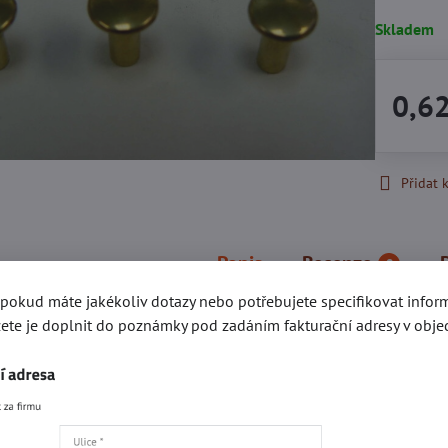
Skladem
0,6
Přidat 
Popis
Recenze
0
, pokud máte jakékoliv dotazy nebo potřebujete specifikovat info
ete je doplnit do poznámky pod zadáním fakturační adresy v obje
gorie
Kování e-SHOP
Akce a slevy
Jednodílné nýty