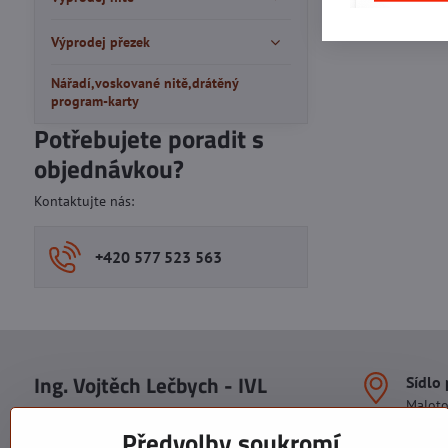
Výprodej přezek
Nářadí,voskované nitě,drátěný
program-karty
Potřebujete poradit s
objednávkou?
Kontaktujte nás:
+420 577 523 563
Ing. Vojtěch Lečbych - IVL
Sídlo
Malot
IČO: 60560908
Areál S
Předvolby soukromí
113. b
DIČ: CZ5602130809