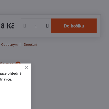
28 Kč
Do košíku
k Oblíbeným
Doručení
Diskuse
0
rmace ohledně
dnávce.