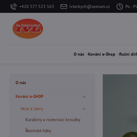
+420 577 523 563
ivlecbych@seznam.cz
Po - P
O nás
Kování e-Shop
Ruční dír
O nás
Kování e-SHOP
Akce a slevy
Karabiny a rozevírací kroužky
Řeznické háky