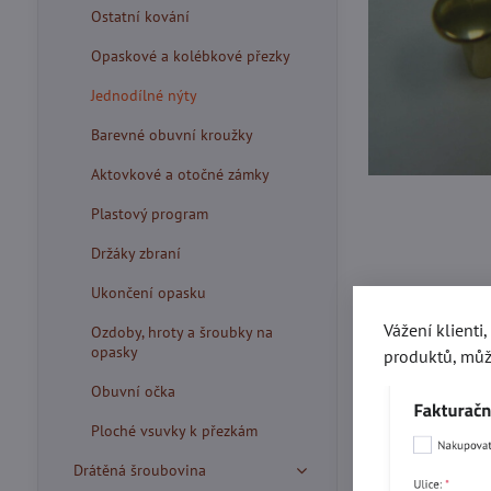
Ostatní kování
Opaskové a kolébkové přezky
Jednodílné nýty
Barevné obuvní kroužky
Aktovkové a otočné zámky
Plastový program
Držáky zbraní
Ukončení opasku
Vážení klienti
Ozdoby, hroty a šroubky na
opasky
produktů, můž
Obuvní očka
Více z kate
Ploché vsuvky k přezkám
Drátěná šroubovina