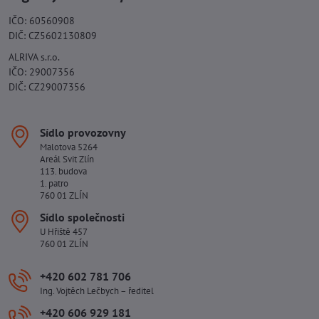
IČO: 60560908
DIČ: CZ5602130809
ALRIVA s.r.o.
IČO: 29007356
DIČ: CZ29007356
Sídlo provozovny
Malotova 5264
Areál Svit Zlín
113. budova
1. patro
760 01 ZLÍN
Sídlo společnosti
U Hřiště 457
760 01 ZLÍN
+420 602 781 706
Ing. Vojtěch Lečbych – ředitel
+420 606 929 181