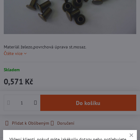
Materiál železo,povrchová úprava st.mosaz.
Čtěte více
Skladem
0,571 Kč
Do košíku
Přidat k Oblíbeným
Doručení
Vážení klienti, pokud máte jakékoliv dotazy nebo potřebujete