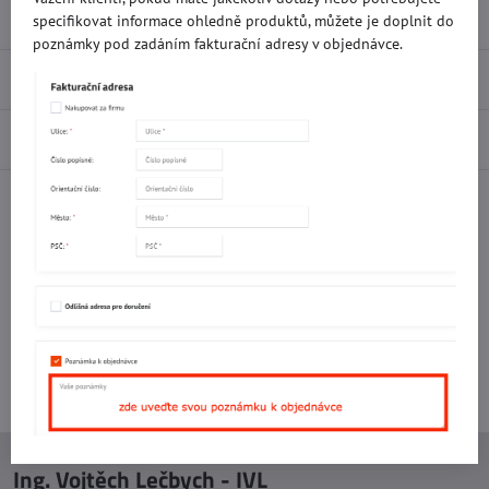
Popis
specifikovat informace ohledně produktů, můžete je doplnit do
poznámky pod zadáním fakturační adresy v objednávce.
Recenze
0
Diskuse
0
Facebook
Twitter
Bluesky
Pinterest
Reddit
LinkedIn
WhatsApp
E-
mail
Potřebujete poradit s objednávkou?
Kontaktujte nás:
+420 577 523 563
Ing. Vojtěch Lečbych - IVL