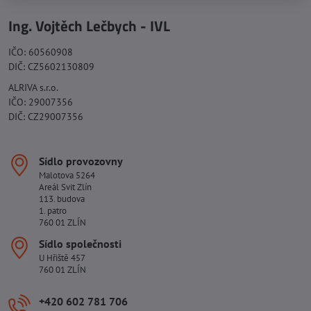
Ing. Vojtěch Lečbych - IVL
IČO: 60560908
DIČ: CZ5602130809
ALRIVA s.r.o.
IČO: 29007356
DIČ: CZ29007356
Sídlo provozovny
Malotova 5264
Areál Svit Zlín
113. budova
1. patro
760 01 ZLÍN
Sídlo společnosti
U Hřiště 457
760 01 ZLÍN
+420 602 781 706