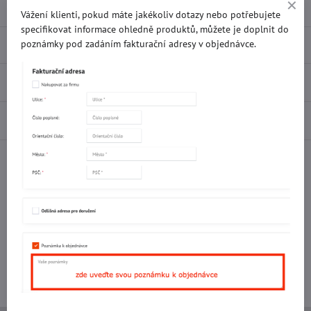
Vážení klienti, pokud máte jakékoliv dotazy nebo potřebujete
specifikovat informace ohledně produktů, můžete je doplnit do
Popis
poznámky pod zadáním fakturační adresy v objednávce.
Recenze
0
Diskuse
0
Facebook
Twitter
Bluesky
Pinterest
Reddit
LinkedIn
WhatsApp
E-
mail
Potřebujete poradit s objednávkou?
Kontaktujte nás:
+420 577 523 563