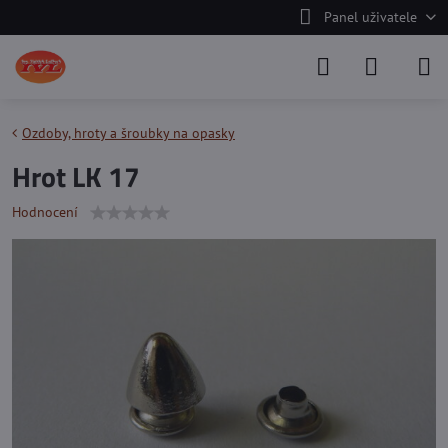
Panel uživatele
Ozdoby, hroty a šroubky na opasky
Hrot LK 17
Hodnocení