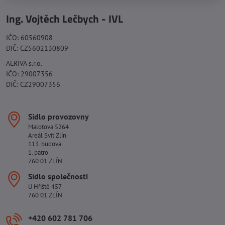
Ing. Vojtěch Lečbych - IVL
IČO: 60560908
DIČ: CZ5602130809
ALRIVA s.r.o.
IČO: 29007356
DIČ: CZ29007356
Sídlo provozovny
Malotova 5264
Areál Svit Zlín
113. budova
1. patro
760 01 ZLÍN
Sídlo společnosti
U Hřiště 457
760 01 ZLÍN
+420 602 781 706