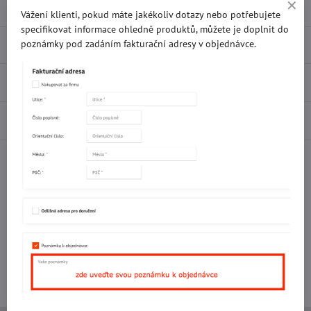
Vážení klienti, pokud máte jakékoliv dotazy nebo potřebujete
specifikovat informace ohledně produktů, můžete je doplnit do
Popis
poznámky pod zadáním fakturační adresy v objednávce.
Recenze
0
Diskuse
0
Facebook
Twitter
Bluesky
Pinterest
Reddit
LinkedIn
WhatsApp
E-
mail
Potřebujete poradit s objednávkou?
Kontaktujte nás:
+420 577 523 563