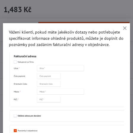
1,483 Kč
Do košíku
Vážení klienti, pokud máte jakékoliv dotazy nebo potřebujete
specifikovat informace ohledně produktů, můžete je doplnit do
poznámky pod zadáním fakturační adresy v objednávce.
Přidat k Oblíbeným
Doručení
Popis
Recenze
0
Diskuse
0
Facebook
Twitter
Bluesky
Pinterest
Reddit
LinkedIn
WhatsApp
E-
mail