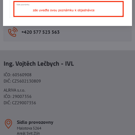
Potřebujete poradit s objednávkou?
Kontaktujte nás:
+420 577 523 563
Ing. Vojtěch Lečbych - IVL
IČO: 60560908
DIČ: CZ5602130809
ALRIVA s.r.o.
IČO: 29007356
DIČ: CZ29007356
Sídlo provozovny
Malotova 5264
Areál Svit Zlín