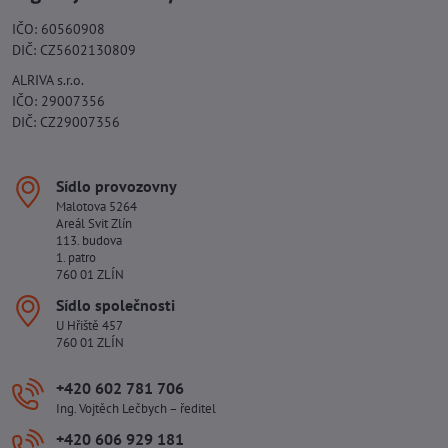
IČO: 60560908
DIČ: CZ5602130809
ALRIVA s.r.o.
IČO: 29007356
DIČ: CZ29007356
Sídlo provozovny
Malotova 5264
Areál Svit Zlín
113. budova
1. patro
760 01 ZLÍN
Sídlo společnosti
U Hřiště 457
760 01 ZLÍN
+420 602 781 706
Ing. Vojtěch Lečbych – ředitel
+420 606 929 181