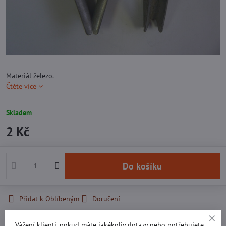
Materiál železo.
Čtěte více
Skladem
2 Kč
Do košíku
Přidat k Oblíbeným
Doručení
Vážení klienti, pokud máte jakékoliv dotazy nebo potřebujete