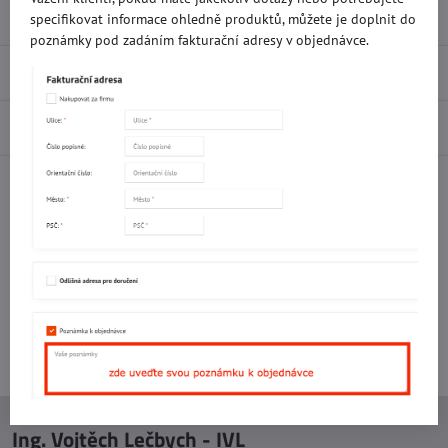
Popis
specifikovat informace ohledně produktů, můžete je doplnit do
poznámky pod zadáním fakturační adresy v objednávce.
Recenze
0
Diskuse
0
Facebook
Twitter
Bluesky
Pinterest
Reddit
LinkedIn
WhatsApp
E-
mail
Potřebujete poradit s objednávkou?
Kontaktujte nás:
+420 577 523 563
Ing. Vojtěch Lečbych - IVL