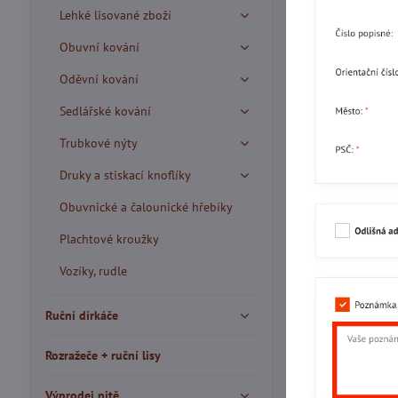
Lehké lisované zboží
Obuvní kování
Oděvní kování
Sedlářské kování
Trubkové nýty
Druky a stiskací knoflíky
Obuvnické a čalounické hřebíky
Plachtové kroužky
Vozíky, rudle
Ruční dírkáče
Rozražeče + ruční lisy
Výprodej nitě