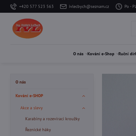
+420 577 523 563
ivlecbych@seznam.cz
Po - P
O nás
Kování e-Shop
Ruční dír
O nás
Kování e-SHOP
Akce a slevy
Karabiny a rozevírací kroužky
Řeznické háky