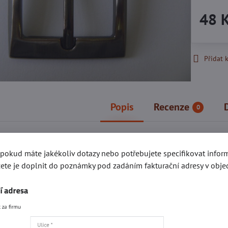
48 
Přidat 
Popis
Recenze
0
, pokud máte jakékoliv dotazy nebo potřebujete specifikovat info
gorie
ete je doplnit do poznámky pod zadáním fakturační adresy v obje
Kování e-SHOP
Akce a slevy
Opaskové a koléb
Facebook
Twitter
Bluesky
Pinterest
Reddit
L