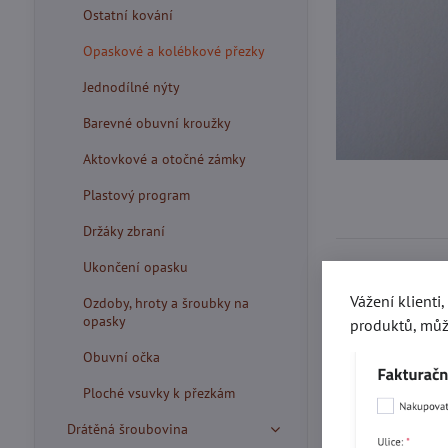
Ostatní kování
Opaskové a kolébkové přezky
Jednodílné nýty
Barevné obuvní kroužky
Aktovkové a otočné zámky
Plastový program
Držáky zbraní
Ukončení opasku
Vážení klienti
Ozdoby, hroty a šroubky na
Více z kate
opasky
produktů, můž
Obuvní očka
Ploché vsuvky k přezkám
Drátěná šroubovina