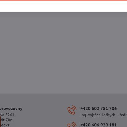
 provozovny
+420 602 781 706
ova 5264
Ing. Vojtěch Lečbych – ředi
vit Zlín
+420 606 929 181
udova