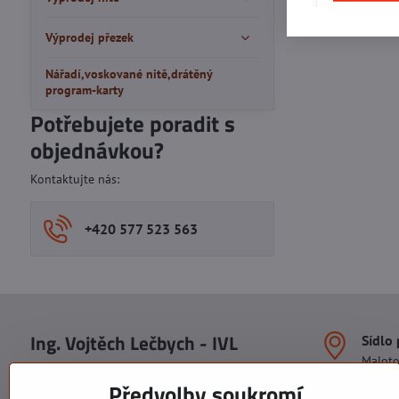
Výprodej přezek
Nářadí,voskované nitě,drátěný
program-karty
Potřebujete poradit s
objednávkou?
Kontaktujte nás:
+420 577 523 563
Ing. Vojtěch Lečbych - IVL
Sídlo
Malot
IČO: 60560908
Areál S
Předvolby soukromí
113. b
DIČ: CZ5602130809