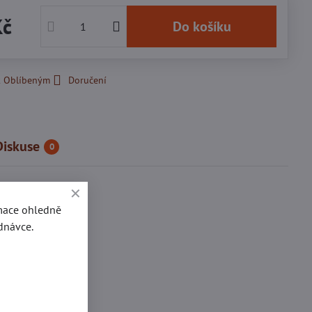
Kč
Do košíku
k Oblíbeným
Doručení
Diskuse
0
rmace ohledně
dnávce.
kové přezky
inkedIn
WhatsApp
E-
mail