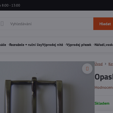
á 8:00 - 13:00
Hledat
káče
Rozražeče + ruční lisy
Výprodej nitě
Výprodej přezek
Nářadí,vosk
Úvod
Ko
Opas
Hodnocen
Skladem