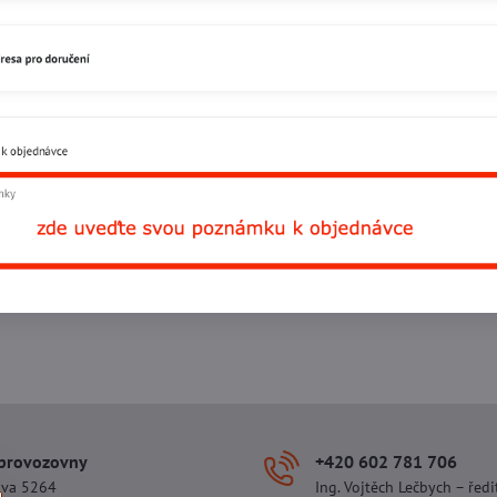
Facebook
Twitter
Bluesky
Pinterest
Reddit
L
 provozovny
+420 602 781 706
ova 5264
Ing. Vojtěch Lečbych – ředi