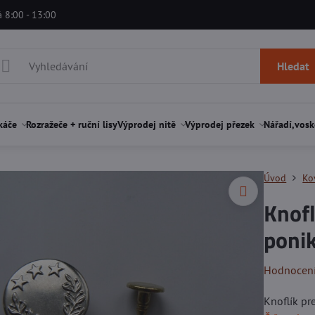
á 8:00 - 13:00
Hledat
káče
Rozražeče + ruční lisy
Výprodej nitě
Výprodej přezek
Nářadí,vosk
Úvod
Ko
Knofl
poni
Hodnocen
Knoflík pr