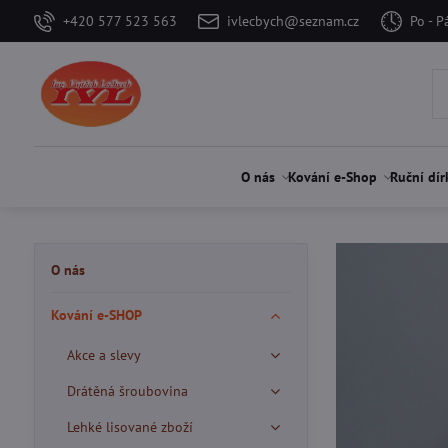
+420 577 523 563
ivlecbych@seznam.cz
Po - P
O nás
Kování e-Shop
Ruční dír
O nás
Kování e-SHOP
Akce a slevy
Drátěná šroubovina
Lehké lisované zboží