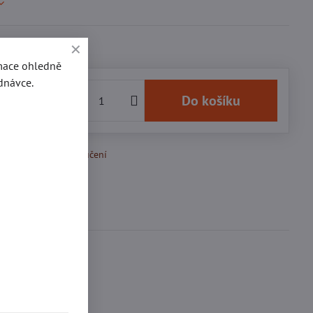
rmace ohledně
dnávce.
0 Kč
Do košíku
k Oblíbeným
Doručení
Diskuse
0