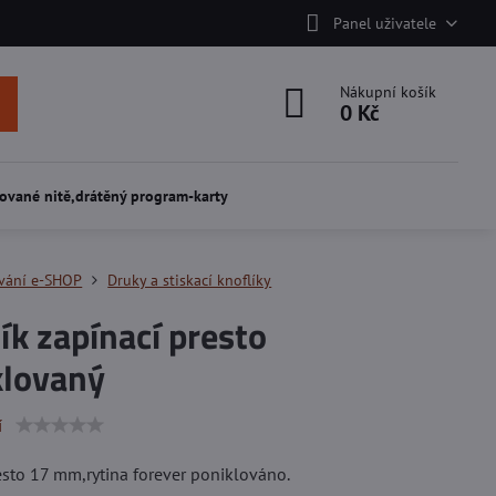
Panel uživatele
Nákupní košík
0 Kč
ované nitě,drátěný program-karty
vání e-SHOP
Druky a stiskací knoflíky
ík zapínací presto
klovaný
í
esto 17 mm,rytina forever poniklováno.