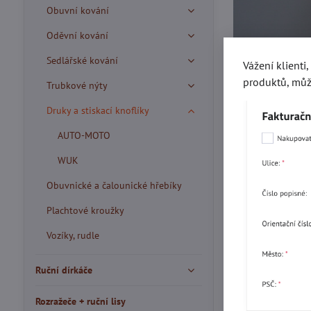
Obuvní kování
Oděvní kování
Sedlářské kování
Vážení klienti
produktů, můž
Trubkové nýty
Druky a stiskací knoflíky
AUTO-MOTO
WUK
Obuvnické a čalounické hřebíky
Plachtové kroužky
Vozíky, rudle
Ruční dírkáče
Více z kate
Rozražeče + ruční lisy