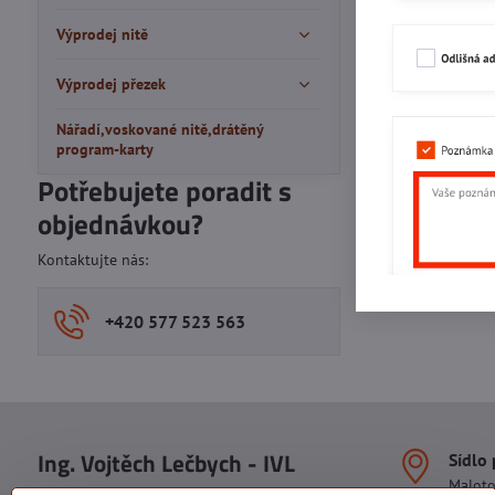
Výprodej nitě
Výprodej přezek
Nářadí,voskované nitě,drátěný
program-karty
Potřebujete poradit s
objednávkou?
Kontaktujte nás:
+420 577 523 563
Ing. Vojtěch Lečbych - IVL
Sídlo
Malot