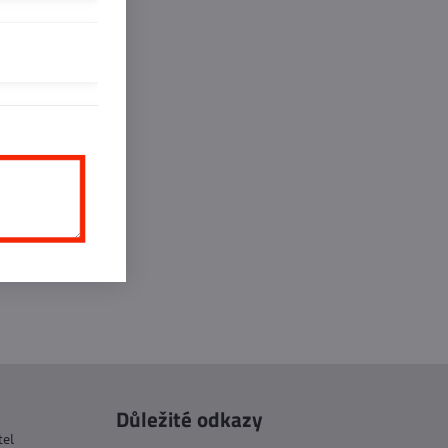
inkedIn
WhatsApp
E-
mail
Důležité odkazy
tel