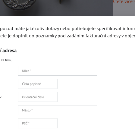
Čtěte více
Skladem
, pokud máte jakékoliv dotazy nebo potřebujete specifikovat info
ete je doplnit do poznámky pod zadáním fakturační adresy v obje
7,35
Přidat 
Popis
Recenze
0
gorie
Kování e-SHOP
Druky a stiskací knoflíky