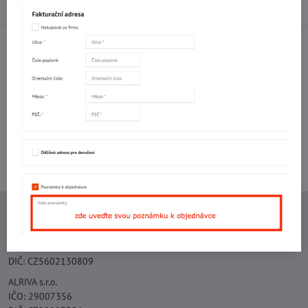
Diskuse
0
Facebook
Twitter
Bluesky
Pinterest
Reddit
LinkedIn
WhatsApp
E-
mail
Potřebujete poradit s objednávkou?
Kontaktujte nás:
+420 577 523 563
Ing. Vojtěch Lečbych - IVL
IČO: 60560908
DIČ: CZ5602130809
ALRIVA s.r.o.
IČO: 29007356