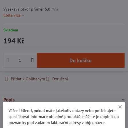
Vysekává otvor průměr 5,0 mm.
Čtěte více
Skladem
194 Kč
Do košíku
Přidat k Oblíbeným
Doručení
Popis
Vážení klienti, pokud máte jakékoliv dotazy nebo potřebujete
Recenze
0
specifikovat informace ohledně produktů, můžete je doplnit do
poznámky pod zadáním fakturační adresy v objednávce.