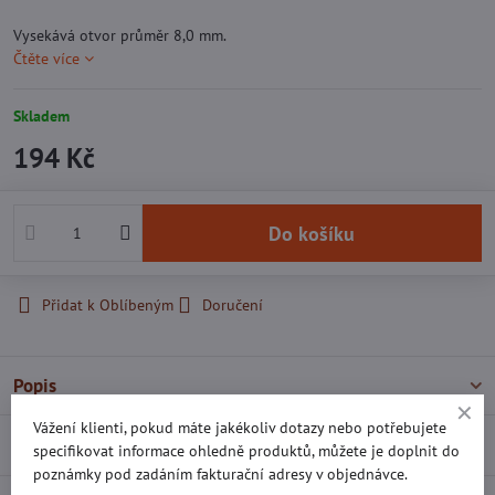
Vysekává otvor průměr 8,0 mm.
Čtěte více
Skladem
194 Kč
Do košíku
Přidat k Oblíbeným
Doručení
Popis
Vážení klienti, pokud máte jakékoliv dotazy nebo potřebujete
Recenze
0
specifikovat informace ohledně produktů, můžete je doplnit do
poznámky pod zadáním fakturační adresy v objednávce.