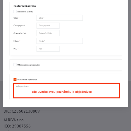
Diskuse
0
Facebook
Twitter
Bluesky
Pinterest
Reddit
LinkedIn
WhatsApp
E-
mail
Potřebujete poradit s objednávkou?
Kontaktujte nás:
+420 577 523 563
Ing. Vojtěch Lečbych - IVL
IČO: 60560908
DIČ: CZ5602130809
ALRIVA s.r.o.
IČO: 29007356