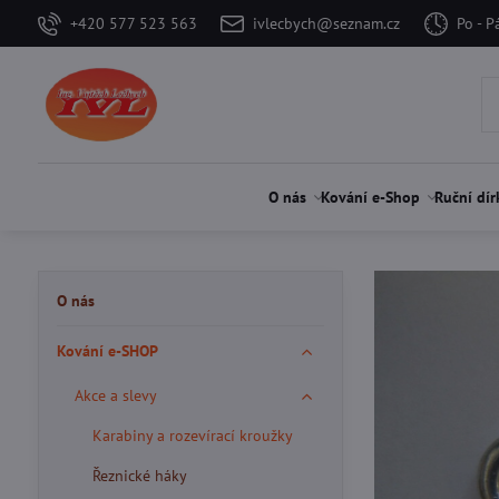
+420 577 523 563
ivlecbych@seznam.cz
Po - P
O nás
Kování e-Shop
Ruční dír
O nás
Kování e-SHOP
Akce a slevy
Karabiny a rozevírací kroužky
Řeznické háky