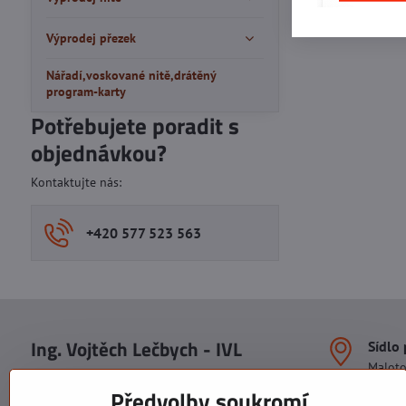
Výprodej přezek
Nářadí,voskované nitě,drátěný
program-karty
Potřebujete poradit s
objednávkou?
Kontaktujte nás:
+420 577 523 563
Ing. Vojtěch Lečbych - IVL
Sídlo
Malot
IČO: 60560908
Areál S
Předvolby soukromí
113. b
DIČ: CZ5602130809