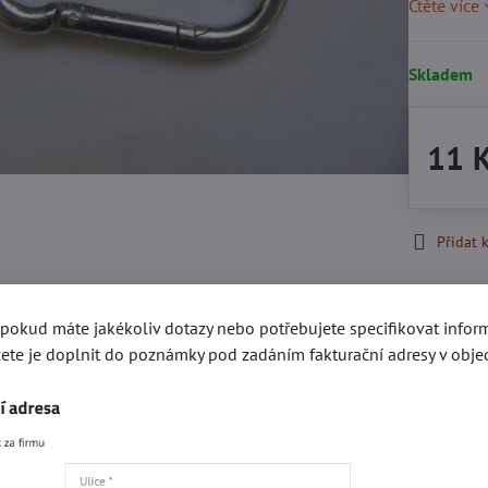
Čtěte více
Skladem
11 
Přidat 
Popis
Recenze
, pokud máte jakékoliv dotazy nebo potřebujete specifikovat info
0
ete je doplnit do poznámky pod zadáním fakturační adresy v obje
gorie
Kování e-SHOP
Akce a slevy
Karabiny a rozevír