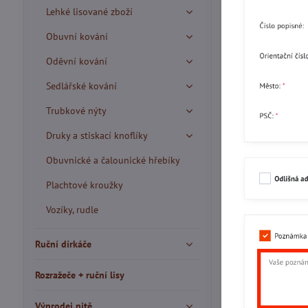
Lehké lisované zboží
Obuvní kování
Oděvní kování
Sedlářské kování
Trubkové nýty
Druky a stiskací knoflíky
Obuvnické a čalounické hřebíky
Plachtové kroužky
Vozíky, rudle
Ruční dírkáče
Rozražeče + ruční lisy
Výprodej nitě