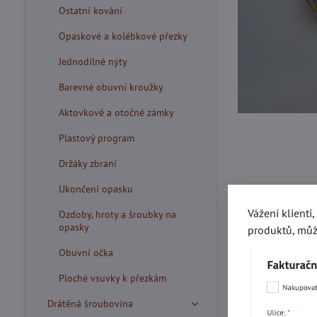
Ostatní kování
Opaskové a kolébkové přezky
Jednodílné nýty
Barevné obuvní kroužky
Aktovkové a otočné zámky
Plastový program
Držáky zbraní
Ukončení opasku
Vážení klienti
Ozdoby, hroty a šroubky na
opasky
produktů, můž
Obuvní očka
Ploché vsuvky k přezkám
Více z kate
Drátěná šroubovina