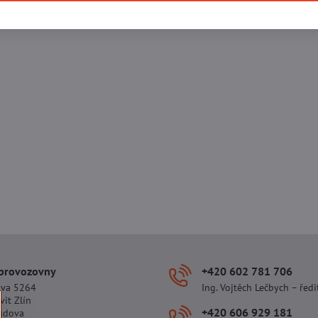
 provozovny
+420 602 781 706
ova 5264
Ing. Vojtěch Lečbych – ředi
vit Zlín
+420 606 929 181
udova