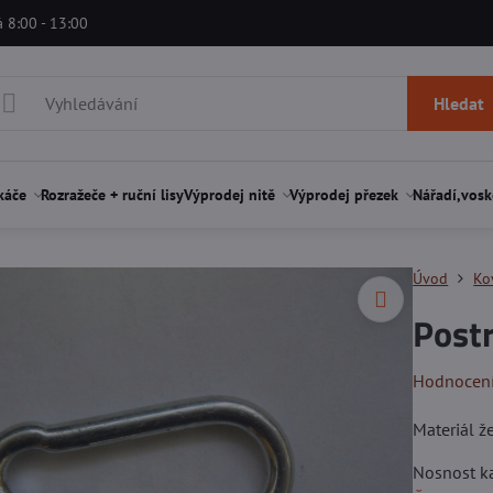
á 8:00 - 13:00
Hledat
káče
Rozražeče + ruční lisy
Výprodej nitě
Výprodej přezek
Nářadí,vosk
Úvod
Ko
Postr
Hodnocen
Materiál ž
Nosnost ka