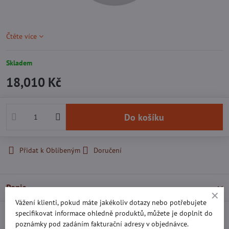
Čtěte více
Skladem
18,010 Kč
Do košíku
Přidat k Oblíbeným
Doručení
Popis
Vážení klienti, pokud máte jakékoliv dotazy nebo potřebujete
specifikovat informace ohledně produktů, můžete je doplnit do
Recenze
0
poznámky pod zadáním fakturační adresy v objednávce.