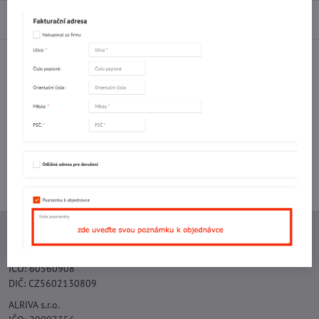
Diskuse
0
Facebook
Twitter
Bluesky
Pinterest
Reddit
LinkedIn
WhatsApp
E-
mail
Potřebujete poradit s objednávkou?
Kontaktujte nás:
+420 577 523 563
Ing. Vojtěch Lečbych - IVL
IČO: 60560908
DIČ: CZ5602130809
ALRIVA s.r.o.