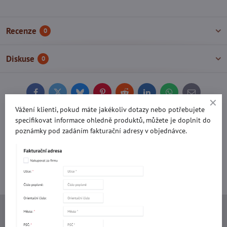
Recenze
0
Diskuse
0
Facebook
Twitter
Bluesky
Pinterest
Reddit
LinkedIn
WhatsApp
E-
mail
Vážení klienti, pokud máte jakékoliv dotazy nebo potřebujete
Potřebujete poradit s objednávkou?
specifikovat informace ohledně produktů, můžete je doplnit do
poznámky pod zadáním fakturační adresy v objednávce.
Kontaktujte nás:
+420 577 523 563
Ing. Vojtěch Lečbych - IVL