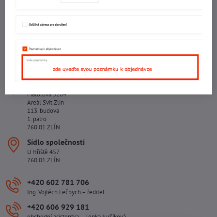
IČO: 60560908
DIČ: CZ5602130809
ALRIVA s.r.o.
IČO: 29007356
DIČ: CZ29007356
Sídlo provozovny
Malotova 5264
Areál Svit Zlín
113. budova
1. patro
760 01 ZLÍN
Sídlo společnosti
U Hřiště 457
760 01 ZLÍN
+420 602 781 706
Ing. Vojtěch Lečbych – ředitel
+420 606 929 181
obchodní asistentka – Lenka Jurčíková