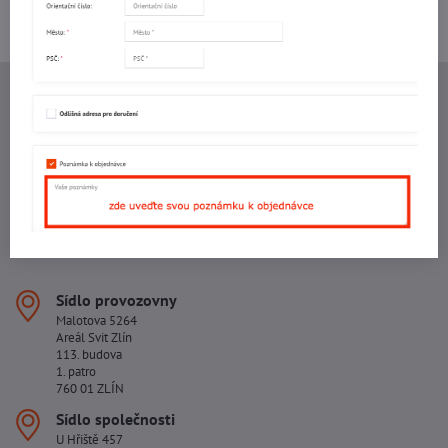
+420 577 523 563
Ing. Vojtěch Lečbych - IVL
IČO: 60560908
DIČ: CZ5602130809
ALRIVA s.r.o.
IČO: 29007356
DIČ: CZ29007356
Sídlo provozovny
Malotova 5264
Areál Svit Zlín
113. budova
1. patro
760 01 ZLÍN
Sídlo společnosti
U Hřiště 457