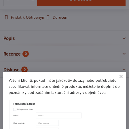
Přidat k Oblíbeným
Doručení
Popis
Recenze
0
Diskuse
0
Vážení klienti, pokud máte jakékoliv dotazy nebo potřebujete
specifikovat informace ohledně produktů, můžete je doplnit do
Facebook
Twitter
Bluesky
Pinterest
Reddit
LinkedIn
WhatsApp
E-
poznámky pod zadáním fakturační adresy v objednávce.
mail
Potřebujete poradit s objednávkou?
Kontaktujte nás: