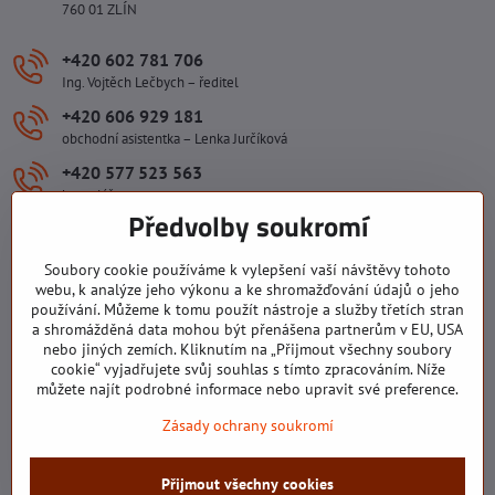
760 01 ZLÍN
+420 602 781 706
Ing. Vojtěch Lečbych – ředitel
+420 606 929 181
obchodní asistentka – Lenka Jurčíková
+420 577 523 563
kancelář
Předvolby soukromí
ivlecbych​@seznam​.cz
Soubory cookie používáme k vylepšení vaší návštěvy tohoto
Důležité odkazy
webu, k analýze jeho výkonu a ke shromažďování údajů o jeho
používání. Můžeme k tomu použít nástroje a služby třetích stran
a shromážděná data mohou být přenášena partnerům v EU, USA
nebo jiných zemích. Kliknutím na „Přijmout všechny soubory
Všechny texty, obrázky a fotografie jsou majetkem společnosti Ing.
cookie“ vyjadřujete svůj souhlas s tímto zpracováním. Níže
Vojtěch Lečbych - IVL. Kopírovat obsah těchto stránek můžete jen se
můžete najít podrobné informace nebo upravit své preference.
souhlasem majitele společnosti Ing. Vojtěch Lečbych - IVL ©2008-
Zásady ochrany soukromí
2026
©
2026
Copyright
Přijmout všechny cookies