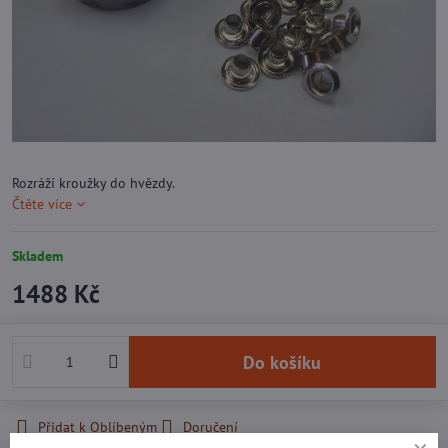
Rozráží kroužky do hvězdy.
Čtěte více
Skladem
1488 Kč
Do košíku
Přidat k Oblíbeným
Doručení