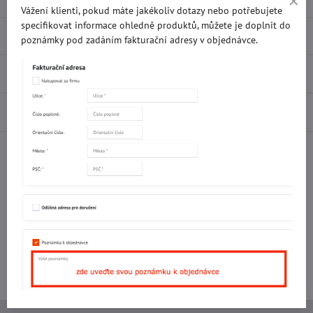
Vážení klienti, pokud máte jakékoliv dotazy nebo potřebujete
specifikovat informace ohledně produktů, můžete je doplnit do
Popis
poznámky pod zadáním fakturační adresy v objednávce.
Recenze
0
Diskuse
0
Facebook
Twitter
Bluesky
Pinterest
Reddit
LinkedIn
WhatsApp
E-
mail
Potřebujete poradit s objednávkou?
Kontaktujte nás:
+420 577 523 563