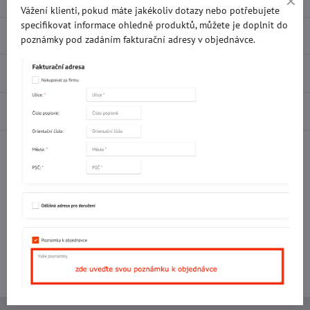
Vážení klienti, pokud máte jakékoliv dotazy nebo potřebujete
specifikovat informace ohledně produktů, můžete je doplnit do
Popis
poznámky pod zadáním fakturační adresy v objednávce.
Recenze
0
Diskuse
0
Facebook
Twitter
Bluesky
Pinterest
Reddit
LinkedIn
WhatsApp
E-
mail
Potřebujete poradit s objednávkou?
Kontaktujte nás:
+420 577 523 563