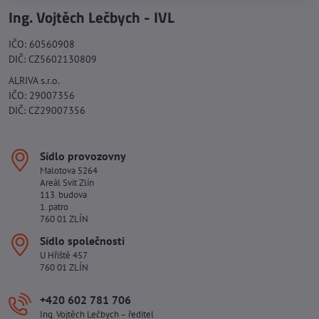
Ing. Vojtěch Lečbych - IVL
IČO: 60560908
DIČ: CZ5602130809
ALRIVA s.r.o.
IČO: 29007356
DIČ: CZ29007356
Sídlo provozovny
Malotova 5264
Areál Svit Zlín
113. budova
1. patro
760 01 ZLÍN
Sídlo společnosti
U Hřiště 457
760 01 ZLÍN
+420 602 781 706
Ing. Vojtěch Lečbych – ředitel