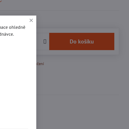
rmace ohledně
dnávce.
č
Do košíku
k Oblíbeným
Doručení
Diskuse
0