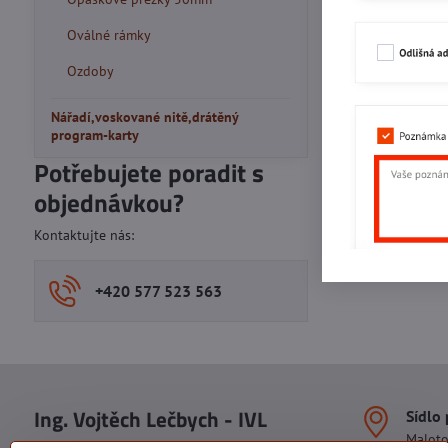
Oválné rámky
Ozdoby
Nářadí,voskované nitě,drátěný
program-karty
Potřebujete poradit s
objednávkou?
Kontaktujte nás:
+420 577 523 563
Ing. Vojtěch Lečbych - IVL
Sídlo
Malot