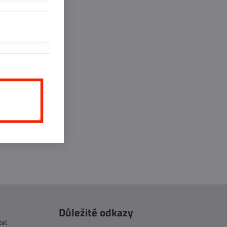
inkedIn
WhatsApp
E-
mail
Důležité odkazy
tel