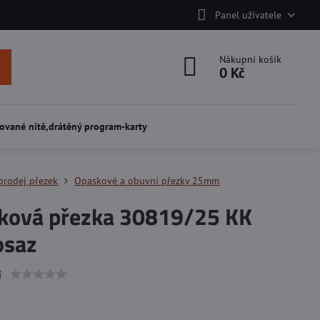
Panel uživatele
Nákupní košík
0 Kč
ované nitě,drátěný program-karty
prodej přezek
Opaskové a obuvní přezky 25mm
ková přezka 30819/25 KK
osaz
í