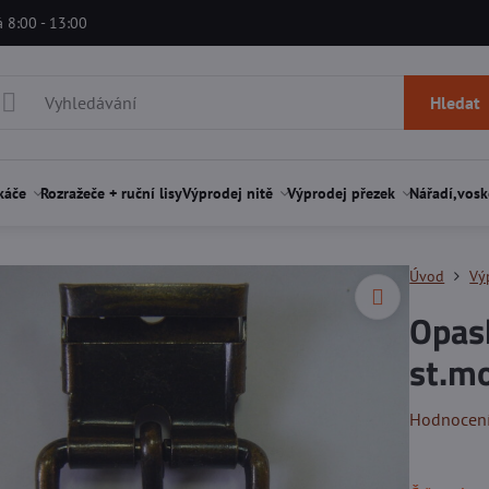
á 8:00 - 13:00
Hledat
káče
Rozražeče + ruční lisy
Výprodej nitě
Výprodej přezek
Nářadí,vosk
Úvod
Vý
Opas
st.m
Hodnocen