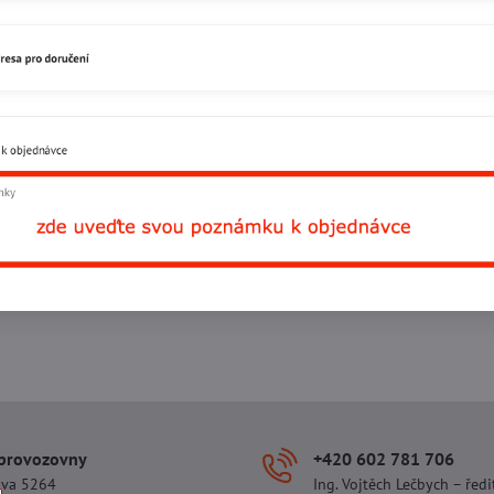
Facebook
Twitter
Bluesky
Pinterest
Reddit
L
 provozovny
+420 602 781 706
ova 5264
Ing. Vojtěch Lečbych – ředi