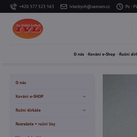
+420 577 523 563
ivlecbych@seznam.cz
Po - P
O nás
Kování e-Shop
Ruční dír
O nás
Kování e-SHOP
Ruční dírkáče
Rozražeče + ruční lisy