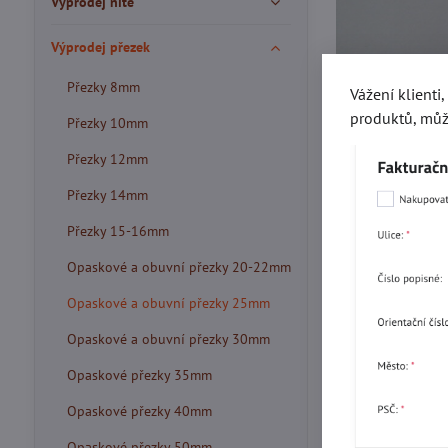
Výprodej nitě
Výprodej přezek
Přezky 8mm
Vážení klienti
produktů, můž
Přezky 10mm
Přezky 12mm
Přezky 14mm
Přezky 15-16mm
Opaskové a obuvní přezky 20-22mm
Opaskové a obuvní přezky 25mm
Opaskové a obuvní přezky 30mm
Opaskové přezky 35mm
Více z kate
Opaskové přezky 40mm
Opaskové přezky 50mm