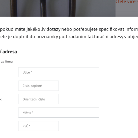
Čtěte více
Skladem
, pokud máte jakékoliv dotazy nebo potřebujete specifikovat info
ete je doplnit do poznámky pod zadáním fakturační adresy v obje
8 K
Přidat 
Popis
Recenze
0
gorie
Výprodej přezek
Opaskové a obuvní přezky 25mm