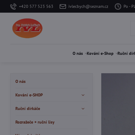
+420 577 523 563
ivlecbych@seznam.cz
Po - P
O nás
Kování e-Shop
Ruční dír
O nás
Kování e-SHOP
Ruční dírkáče
Rozražeče + ruční lisy