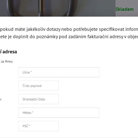
Skladem
, pokud máte jakékoliv dotazy nebo potřebujete specifikovat info
8 K
ete je doplnit do poznámky pod zadáním fakturační adresy v obje
Přidat 
Popis
Recenze
0
gorie
Výprodej přezek
Opaskové a obuvní přezky 25mm