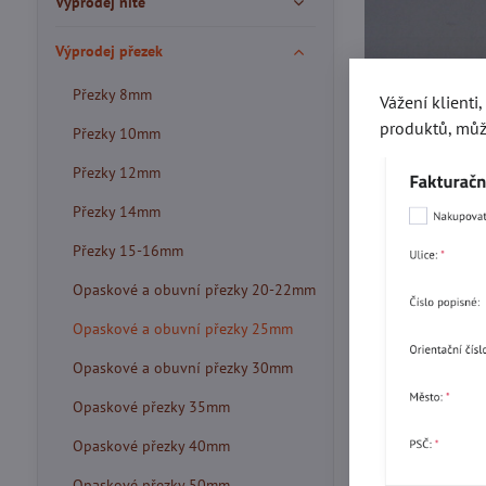
Výprodej nitě
Výprodej přezek
Přezky 8mm
Vážení klienti
produktů, můž
Přezky 10mm
Přezky 12mm
Přezky 14mm
Přezky 15-16mm
Opaskové a obuvní přezky 20-22mm
Opaskové a obuvní přezky 25mm
Opaskové a obuvní přezky 30mm
Více z kate
Opaskové přezky 35mm
Opaskové přezky 40mm
Opaskové přezky 50mm