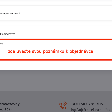
Facebook
Twitter
Bluesky
Pinterest
Reddit
L
 provozovny
+420 602 781 706
ova 5264
Ing. Vojtěch Lečbych – ředi