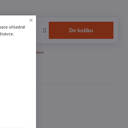
rmace ohledně
č
Do košíku
dnávce.
k Oblíbeným
Doručení
Diskuse
0