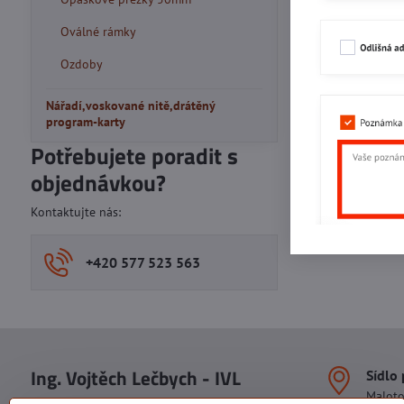
Oválné rámky
Ozdoby
Nářadí,voskované nitě,drátěný
program-karty
Potřebujete poradit s
objednávkou?
Kontaktujte nás:
+420 577 523 563
Ing. Vojtěch Lečbych - IVL
Sídlo
Malot