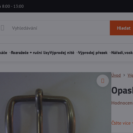
á 8:00 - 13:00
Hledat
káče
Rozražeče + ruční lisy
Výprodej nitě
Výprodej přezek
Nářadí,vosk
Úvod
Vý
Opas
Hodnocen
Čtěte více