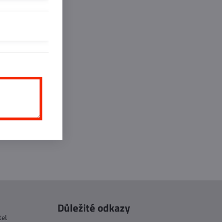
inkedIn
WhatsApp
E-
mail
Důležité odkazy
tel