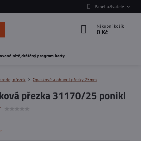
Panel uživatele
Nákupní košík
0 Kč
ované nitě,drátěný program-karty
prodej přezek
Opaskové a obuvní přezky 25mm
ková přezka 31170/25 ponikl
í