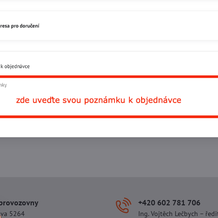
Facebook
Twitter
Bluesky
Pinterest
Reddit
L
 provozovny
+420 602 781 706
ova 5264
Ing. Vojtěch Lečbych – ředi