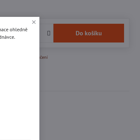
rmace ohledně
č
Do košíku
dnávce.
k Oblíbeným
Doručení
Diskuse
0