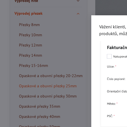
Výprodej nitě
Výprodej přezek
Přezky 8mm
Vážení klienti
produktů, můž
Přezky 10mm
Přezky 12mm
Přezky 14mm
Přezky 15-16mm
Opaskové a obuvní přezky 20-22mm
Opaskové a obuvní přezky 25mm
Opaskové a obuvní přezky 30mm
Více z kate
Opaskové přezky 35mm
Opaskové přezky 40mm
Opaskové přezky 50mm