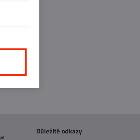
inkedIn
WhatsApp
E-
mail
Důležité odkazy
tel