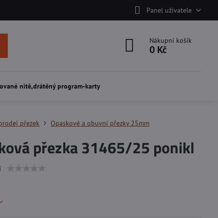
Panel uživatele
Nákupní košík
0 Kč
ované nitě,drátěný program-karty
prodej přezek
Opaskové a obuvní přezky 25mm
ková přezka 31465/25 ponikl
í