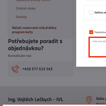
Oválné rámky
Ozdoby
Nářadí,voskované nitě,drátěný
program-karty
Potřebujete poradit s
objednávkou?
Kontaktujte nás:
+420 577 523 563
Ing. Vojtěch Lečbych - IVL
Sídlo
Malot