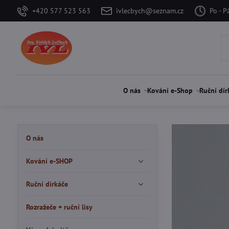
+420 577 523 563
ivlecbych@seznam.cz
Po - P
O nás
Kování e-Shop
Ruční dír
O nás
Kování e-SHOP
Ruční dírkáče
Rozražeče + ruční lisy