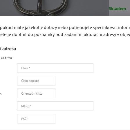
Skladem
, pokud máte jakékoliv dotazy nebo potřebujete specifikovat info
8 K
ete je doplnit do poznámky pod zadáním fakturační adresy v obje
Přidat 
Popis
Recenze
0
gorie
Výprodej přezek
Opaskové a obuvní přezky 25mm