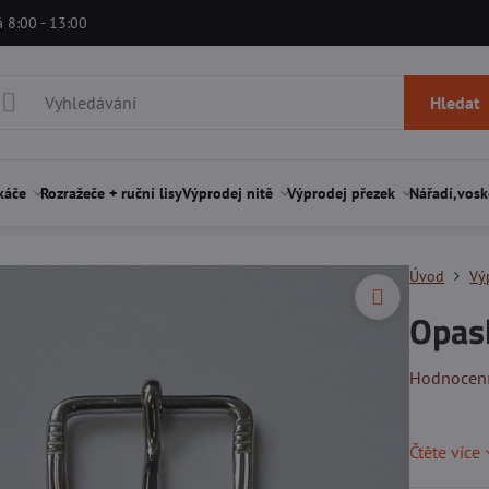
á 8:00 - 13:00
Hledat
káče
Rozražeče + ruční lisy
Výprodej nitě
Výprodej přezek
Nářadí,vosk
Úvod
Vý
Opas
Hodnocen
Čtěte více